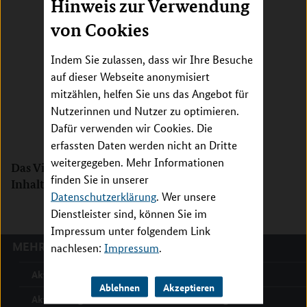
Hinweis zur Verwendung
von Cookies
Indem Sie zulassen, dass wir Ihre Besuche
auf dieser Webseite anonymisiert
mitzählen, helfen Sie uns das Angebot für
Nutzerinnen und Nutzer zu optimieren.
Dafür verwenden wir Cookies. Die
erfassten Daten werden nicht an Dritte
weitergegeben. Mehr Informationen
Das Video steht Ihnen zur Ansicht als externer
finden Sie in unserer
Inhalt auf
YouTube
zur Verfügung.
Datenschutzerklärung
. Wer unsere
Dienstleister sind, können Sie im
Impressum unter folgendem Link
MEHR ZU:
nachlesen:
Impressum
.
Aktuelle Meldungen
Ablehnen
Akzeptieren
Aktuelle Ergebnisse der Gesundheitsforschung