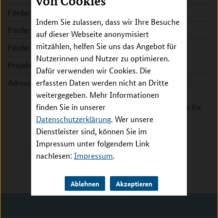
von Cookies
Förderkennzeichen:
16GW0180
Indem Sie zulassen, dass wir Ihre Besuche
Fördersumme:
235.770 EUR
auf dieser Webseite anonymisiert
mitzählen, helfen Sie uns das Angebot für
Förderzeitraum:
2018 - 2019
Nutzerinnen und Nutzer zu optimieren.
Projektleitung:
Prof. Dr. Roderich Süssmuth
Dafür verwenden wir Cookies. Die
Adresse:
erfassten Daten werden nicht an Dritte
Technische Universität Berlin -
weitergegeben. Mehr Informationen
Fakultät II - Mathematik und
finden Sie in unserer
Naturwissenschaften - Institut für
Datenschutzerklärung
Chemie - Sekretariat TC 2
. Wer unsere
Dienstleister sind, können Sie im
Straße des 17. Juni 124
Impressum unter folgendem Link
10623 Berlin
nachlesen:
Impressum
.
Ablehnen
Akzeptieren