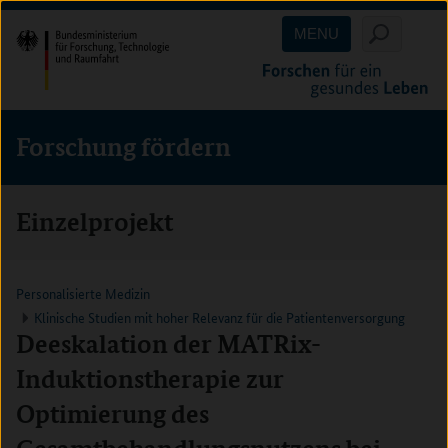
Direkt
Direkt
Direkt
MENU
zum
zum
zur
Inhalt
Hauptmenu
Suche
(Eingabetaste)
(Eingabetaste)
(Eingabetaste)
Forschung fördern
Einzelprojekt
Personalisierte Medizin
Klinische Studien mit hoher Relevanz für die Patientenversorgung
Deeskalation der MATRix-
Induktionstherapie zur
Optimierung des