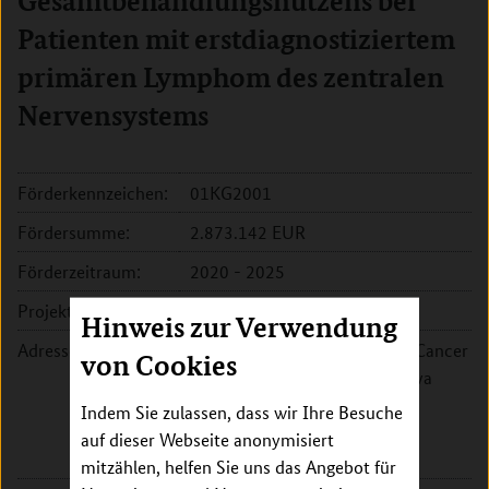
Gesamtbehandlungsnutzens bei
Patienten mit erstdiagnostiziertem
primären Lymphom des zentralen
Nervensystems
Förderkennzeichen:
01KG2001
Fördersumme:
2.873.142 EUR
Förderzeitraum:
2020 - 2025
Projektleitung:
Prof. Dr. Gerald Illerhaus
Hinweis zur Verwendung
Adresse:
Klinikum Stuttgart, Stuttgart Cancer
von Cookies
Center SCC, Tumorzentrum Eva
Mayr-Stihl
Indem Sie zulassen, dass wir Ihre Besuche
Kriegsbergstr. 60
auf dieser Webseite anonymisiert
70174 Stuttgart
mitzählen, helfen Sie uns das Angebot für