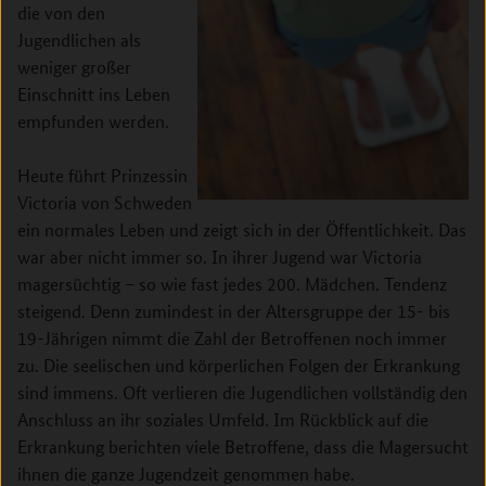
die von den
Jugendlichen als
weniger großer
Einschnitt ins Leben
empfunden werden.
Heute führt Prinzessin
Victoria von Schweden
ein normales Leben und zeigt sich in der Öffentlichkeit. Das
war aber nicht immer so. In ihrer Jugend war Victoria
magersüchtig – so wie fast jedes 200. Mädchen. Tendenz
steigend. Denn zumindest in der Altersgruppe der 15- bis
19-Jährigen nimmt die Zahl der Betroffenen noch immer
zu. Die seelischen und körperlichen Folgen der Erkrankung
sind immens. Oft verlieren die Jugendlichen vollständig den
Anschluss an ihr soziales Umfeld. Im Rückblick auf die
Erkrankung berichten viele Betroffene, dass die Magersucht
ihnen die ganze Jugendzeit genommen habe.