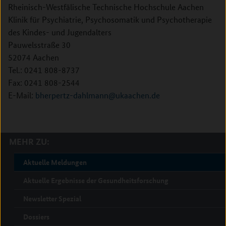
Rheinisch-Westfälische Technische Hochschule Aachen
Klinik für Psychiatrie, Psychosomatik und Psychotherapie
des Kindes- und Jugendalters
Pauwelsstraße 30
52074 Aachen
Tel.: 0241 808-8737
Fax: 0241 808-2544
E-Mail:
bherpertz-dahlmann@ukaachen.de
MEHR ZU:
Aktuelle Meldungen
Aktuelle Ergebnisse der Gesundheitsforschung
Newsletter Spezial
Dossiers