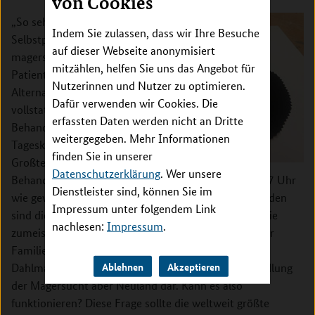
von Cookies
„So sehe ich mich.“ –
Indem Sie zulassen, dass wir Ihre Besuche
Selbstporträt einer
auf dieser Webseite anonymisiert
magersüchtigen
mitzählen, helfen Sie uns das Angebot für
Patientin.
Eine
Nutzerinnen und Nutzer zu optimieren.
Alternative zur
Dafür verwenden wir Cookies. Die
vollstationären
erfassten Daten werden nicht an Dritte
Behandlung ist eine
weitergegeben. Mehr Informationen
Tagesklinik. „Ein
finden Sie in unserer
Großteil der
Datenschutzerklärung
. Wer unsere
Behandlung erfolgt dabei tagsüber zwischen 8 und 17 Uhr
Dienstleister sind, können Sie im
wie gewohnt in der Klinik. Abends und an Wochenenden
Impressum unter folgendem Link
sind die Betroffenen aber zu Hause. Der Vorteil ist: Die
nachlesen:
Impressum
.
zumeist langwierige und schwierige Trennung von der
Familie wird so deutlich reduziert“, erklärt Herpertz-
Ablehnen
Akzeptieren
Dahlmann. Eine solche Therapie stellt für die Behandlung
der Magersucht aber Neuland dar. Kann es also
funktionieren? Diese Frage sollte die weltweit größte