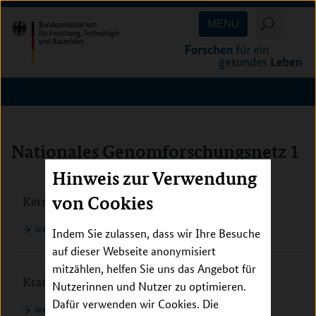
Direkt
Direkt
Direkt
MENU
zum
zum
zur
Inhalt
Hauptmenu
Suche
(Eingabetaste)
(Eingabetaste)
(Eingabetaste)
Nationales Genomforschungsnetz 1
Hinweis zur Verwendung
Inhalt überspringen
von Cookies
Kernbereich
weiterlesen
Indem Sie zulassen, dass wir Ihre Besuche
auf dieser Webseite anonymisiert
mitzählen, helfen Sie uns das Angebot für
Krankheitsbezogene Genomnetze
Nutzerinnen und Nutzer zu optimieren.
Dafür verwenden wir Cookies. Die
weiterlesen