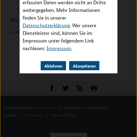
erfassten Daten werden nicht an Dritte
weitergegeben. Mehr Informationen
finden Sie in unserer
Management / Technologie Transfer
Datenschutzerklärung
. Wer unsere
weiterlesen
Dienstleister sind, können Sie im
Impressum unter folgendem Link
nachlesen:
Impressum
.
Ablehnen
Akzeptieren
© Bundesministerium für Forschung, Technologie und Raumfahrt
Kontakt
|
Impressum
|
Barrierefreiheit