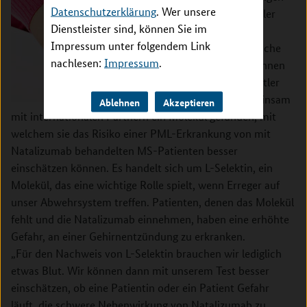
Datenschutzerklärung
. Wer unsere
die Wissenschaftler
Dienstleister sind, können Sie im
lediglich eine
Impressum unter folgendem Link
Blutprobe.
Deutsche
nachlesen:
Impressum
.
Wissenschaftlerinnen
und Wissenschaftler
haben nun gemeinsam
Ablehnen
Akzeptieren
mit internationalen Partnern ein Molekül gefunden, mit
welchem sie das Risiko einer PML-­Erkrankung von mit
Natalizumab behandelten MS­-Patienten besser
einschätzen können. Es handelt sich um L­-Selektin, ein
Molekül, das eine wichtige Rolle spielt, wenn Erreger auf
unser Abwehrsystem treffen. Patienten, denen das Molekül
fehlt und die Natalizumab einnehmen, haben eine erhöhte
Gefahr, an einer Gehirnentzündung zu erkranken.
„Für den Nachweis von L­-Selektin brauchen wir lediglich
etwas Blut. Wir können dann mit unserem Test besser
einschätzen, ob eine Patientin oder ein Patient Gefahr
läuft, die schwere Nebenwirkung von Natalizumab zu