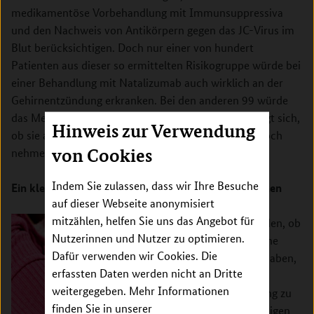
medikamentöse Vorbehandlung mit Immunsuppressiva
und den Nachweis von Antikörpern gegen das JC-Virus im
Blut berücksichtigen. Doch nur einer von hundert
Patienten aus dieser so ermittelten Risikogruppe würde bei
einer Behandlung mit Natalizumab auch wirklich an der
Gehirnentzündung erkranken. Bei den anderen 99 würde
das Medikament zu Unrecht abgesetzt. Helga M. fragt sich,
Hinweis zur Verwendung
ob sie auch zu den 99 gehört und sie Natalizumab doch
von Cookies
nehmen könnte.
Indem Sie zulassen, dass wir Ihre Besuche
Ein kleines Molekül kann vor Nebenwirkungen warnen
auf dieser Webseite anonymisiert
mitzählen, helfen Sie uns das Angebot für
Um herauszufinden, ob
Nutzerinnen und Nutzer zu optimieren.
MS-Patienten eine
Dafür verwenden wir Cookies. Die
erhöhte Gefahr haben,
erfassten Daten werden nicht an Dritte
an einer
weitergegeben. Mehr Informationen
Gehirnentzündung zu
finden Sie in unserer
erkranken, benötigen