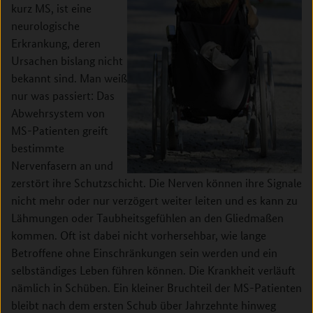
kurz MS, ist eine
neurologische
Erkrankung, deren
Ursachen bislang nicht
bekannt sind. Man weiß
nur was passiert: Das
Abwehrsystem von
MS­-Patienten greift
bestimmte
Nervenfasern an und
zerstört ihre Schutzschicht. Die Nerven können ihre Signale
nicht mehr oder nur verzögert weiter leiten und es kann zu
Lähmungen oder Taubheitsgefühlen an den Gliedmaßen
kommen. Oft ist dabei nicht vorhersehbar, wie lange
Betroffene ohne Einschränkungen sein werden und ein
selbständiges Leben führen können. Die Krankheit verläuft
nämlich in Schüben. Ein kleiner Bruchteil der MS-­Patienten
bleibt nach dem ersten Schub über Jahrzehnte hinweg