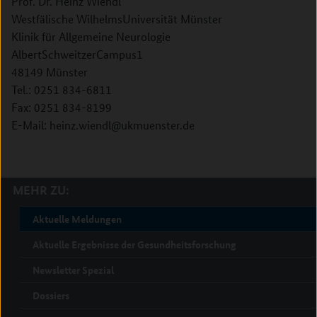
Prof. Dr. Heinz Wiendl
Westfälische Wilhelms­Universität Münster
Klinik für Allgemeine Neurologie
Albert­Schweitzer­Campus­1
48149 Münster
Tel.: 0251 834-6811
Fax: 0251 834-8199
E-­Mail: heinz.wiendl@ukmuenster.de
MEHR ZU:
Aktuelle Meldungen
Aktuelle Ergebnisse der Gesundheitsforschung
Newsletter Spezial
Dossiers