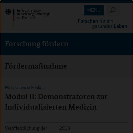
Direkt
Direkt
Direkt
MENU
zum
zum
zur
Inhalt
Hauptmenu
Suche
(Eingabetaste)
(Eingabetaste)
(Eingabetaste)
Forschung fördern
Fördermaßnahme
Personalisierte Medizin
Modul II: Demonstratoren zur
Individualisierten Medizin
Veröffentlichung der
2018