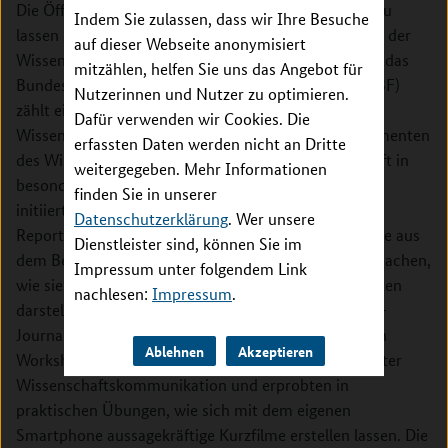
Die Öffentlichkeit an ihren Erkenntnissen teilhaben zu
Indem Sie zulassen, dass wir Ihre Besuche
lassen – in den vergangenen Jahren ist diese Aufgabe der
auf dieser Webseite anonymisiert
Wissenschaft zunehmend wichtiger geworden. Auch das
mitzählen, helfen Sie uns das Angebot für
Bundesministerium für Bildung und Forschung (BMBF)
Nutzerinnen und Nutzer zu optimieren.
zählt eine verantwortungsvolle
Dafür verwenden wir Cookies. Die
Wissenschaftskommunikation zu den integralen Elementen
erfassten Daten werden nicht an Dritte
des Wissenschaftssystems und sieht die Wissenschaft in
weitergegeben. Mehr Informationen
besonderer Weise gefordert. In einem vom BMBF
finden Sie in unserer
initiierten Online-Workshop zum Thema „Mobile
Datenschutzerklärung
. Wer unsere
Reporting“ konnten sich junge Nachwuchsforschende aus
Dienstleister sind, können Sie im
dem Bereich Seltene Erkrankungen damit vertraut machen,
Impressum unter folgendem Link
wie sie ihre Forschungsarbeiten in filmischen Berichten
nachlesen:
Impressum
.
darstellen können. In dem von einem erfahrenen TV-
Journalisten und Medienwissenschaftler moderierten
Ablehnen
Akzeptieren
Workshop erfuhren sie mehr über die Grundlagen guter
Wissenschaftskommunikation und erprobten in
praktischen Übungen, wie sich mit dem eigenen
Smartphone aussagekräftige Kurzfilme erstellen lassen. Die