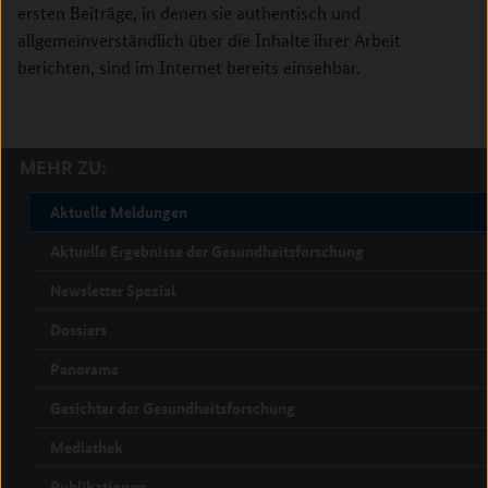
ersten Beiträge, in denen sie authentisch und
allgemeinverständlich über die Inhalte ihrer Arbeit
berichten, sind im Internet bereits einsehbar.
MEHR ZU:
Aktuelle Meldungen
Aktuelle Ergebnisse der Gesundheitsforschung
Newsletter Spezial
Dossiers
Panorama
Gesichter der Gesundheitsforschung
Mediathek
Publikationen