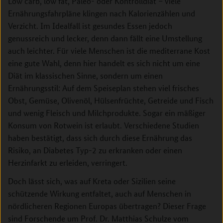
Low carb, low fat, Paleo- oder Kontrolldiät – viele
Ernährungsfahrpläne klingen nach Kalorienzählen und
Verzicht. Im Idealfall ist gesundes Essen jedoch
genussreich und lecker, denn dann fällt eine Umstellung
auch leichter. Für viele Menschen ist die mediterrane Kost
eine gute Wahl, denn hier handelt es sich nicht um eine
Diät im klassischen Sinne, sondern um einen
Ernährungsstil: Auf dem Speiseplan stehen viel frisches
Obst, Gemüse, Olivenöl, Hülsenfrüchte, Getreide und Fisch
und wenig Fleisch und Milchprodukte. Sogar ein mäßiger
Konsum von Rotwein ist erlaubt. Verschiedene Studien
haben bestätigt, dass sich durch diese Ernährung das
Risiko, an Diabetes Typ-2 zu erkranken oder einen
Herzinfarkt zu erleiden, verringert.
Doch lässt sich, was auf Kreta oder Sizilien seine
schützende Wirkung entfaltet, auch auf Menschen in
nördlicheren Regionen Europas übertragen? Dieser Frage
sind Forschende um Prof. Dr. Matthias Schulze vom