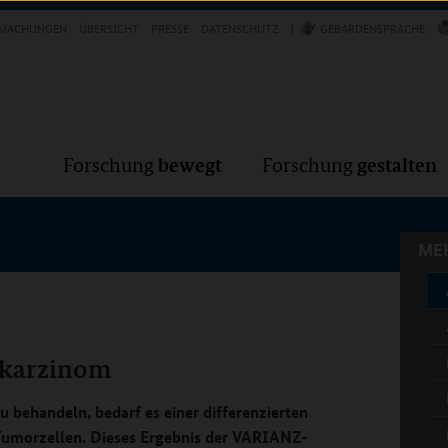
Forschung
Forschung
bewegt
g
MACHUNGEN
ÜBERSICHT
PRESSE
DATENSCHUTZ
GEBÄRDENSPRACHE
MEH
bewegt
gestalten
Forschung
Forschung
MEH
nkarzinom
ehandeln, bedarf es einer differenzierten
 Tumorzellen. Dieses Ergebnis der VARIANZ-