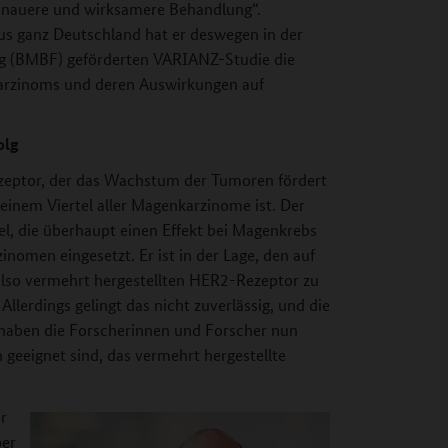
lgenauere und wirksamere Behandlung“.
s ganz Deutschland hat er deswegen in der
g (BMBF) geförderten VARIANZ-Studie die
karzinoms und deren Auswirkungen auf
olg
eptor, der das Wachstum der Tumoren fördert
inem Viertel aller Magenkarzinome ist. Der
el, die überhaupt einen Effekt bei Magenkrebs
nomen eingesetzt. Er ist in der Lage, den auf
also vermehrt hergestellten HER2-Rezeptor zu
lerdings gelingt das nicht zuverlässig, und die
e haben die Forscherinnen und Forscher nun
geeignet sind, das vermehrt hergestellte
r
per