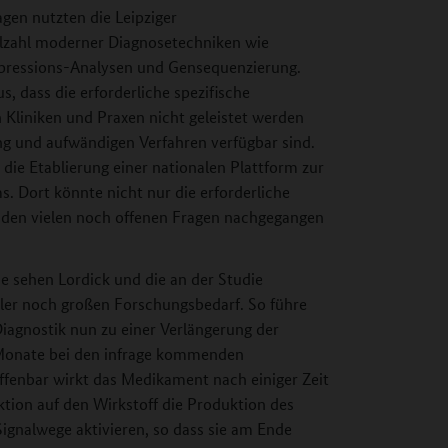
gen nutzten die Leipziger
elzahl moderner Diagnosetechniken wie
pressions-Analysen und Gensequenzierung.
s, dass die erforderliche spezifische
 Kliniken und Praxen nicht geleistet werden
ung und aufwändigen Verfahren verfügbar sind.
t die Etablierung einer nationalen Plattform zur
 Dort könnte nicht nur die erforderliche
h den vielen noch offenen Fragen nachgegangen
se sehen Lordick und die an der Studie
tler noch großen Forschungsbedarf. So führe
iagnostik nun zu einer Verlängerung der
Monate bei den infrage kommenden
Offenbar wirkt das Medikament nach einiger Zeit
ktion auf den Wirkstoff die Produktion des
gnalwege aktivieren, so dass sie am Ende