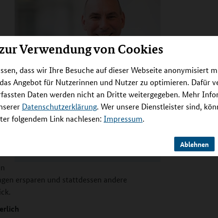
g –
 zur Verwendung von Cookies
ssen, dass wir Ihre Besuche auf dieser Webseite anonymisiert m
 das Angebot für Nutzerinnen und Nutzer zu optimieren. Dafür 
r.
Prof. Dr. med. Florian Lordick,
rfassten Daten werden nicht an Dritte weitergegeben. Mehr Inf
Direktor der Medizinischen Klinik und
unserer
Datenschutzerklärung
. Wer unsere Dienstleister sind, kö
Poliklinik 2 am Universitätsklinikum
er folgendem Link nachlesen:
Impressum
.
r
Leipzig und Leiter der VARIANZ-
Studie.
Ablehnen
Universitätsklinikum Leipzig
r
en
gen ersparen und stattdessen andere
ick.
erlich