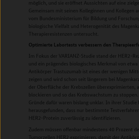
möglich, und sie eröffnet Aussichten auf eine zie
Gemeinsam mit seinen Kolleginnen und Kollegen au
vom Bundesministerium für Bildung und Forschun
biologische Vielfalt und Heterogenität des Magen
Therapieresistenzen untersucht.
Optimierte Labortests verbessern den Therapieerf
Im Fokus der VARIANZ-Studie stand der HER2-Rez
und ein prägendes biologisches Merkmal von etwa e
Antikörper Trastuzumab ist eines der wenigen Mitt
zeigen und wird schon seit längerem bei Magenkarzi
der Oberfläche der Krebszellen überexprimierten, 
blockieren und so das Krebswachstum zu stoppen. Al
Gründe dafür waren bislang unklar. In ihrer Studi
herausgefunden, dass nur bestimmte Testverfahren 
HER2-Protein zuverlässig zu identifizieren.
Zudem müssen offenbar mindestens 40 Prozent de
Tumorzellen HER2 exprimieren, damit der Antikör