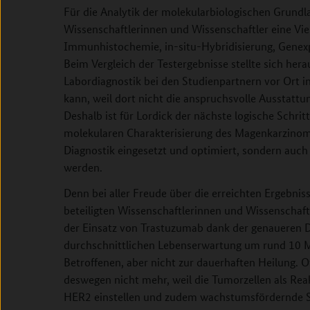
Für die Analytik der molekularbiologischen Grundla
Wissenschaftlerinnen und Wissenschaftler eine Vi
Immunhistochemie, in-situ-Hybridisierung, Genex
Beim Vergleich der Testergebnisse stellte sich herau
Labordiagnostik bei den Studienpartnern vor Ort in
kann, weil dort nicht die anspruchsvolle Ausstatt
Deshalb ist für Lordick der nächste logische Schrit
molekularen Charakterisierung des Magenkarzinoms.
Diagnostik eingesetzt und optimiert, sondern auc
werden.
Denn bei aller Freude über die erreichten Ergebnis
beteiligten Wissenschaftlerinnen und Wissenschaf
der Einsatz von Trastuzumab dank der genaueren D
durchschnittlichen Lebenserwartung um rund 10 
Betroffenen, aber nicht zur dauerhaften Heilung. 
deswegen nicht mehr, weil die Tumorzellen als Rea
HER2 einstellen und zudem wachstumsfördernde Si