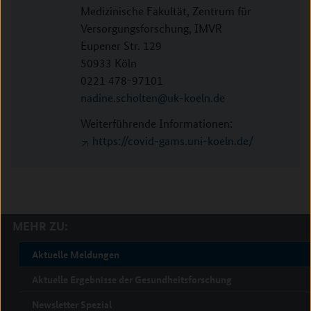
Medizinische Fakultät, Zentrum für
Versorgungsforschung, IMVR
Eupener Str. 129
50933 Köln
0221 478-97101
nadine.scholten@uk-koeln.de
Weiterführende Informationen:
https://covid-gams.uni-koeln.de/
MEHR ZU:
Aktuelle Meldungen
Aktuelle Ergebnisse der Gesundheitsforschung
Newsletter Spezial