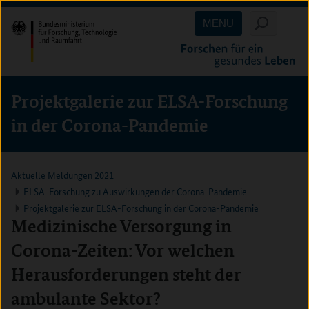
Direkt
Direkt
Direkt
MENU
zum
zum
zur
Inhalt
Hauptmenu
Suche
(Eingabetaste)
(Eingabetaste)
(Eingabetaste)
Projektgalerie zur ELSA-Forschung
in der Corona-Pandemie
Aktuelle Meldungen 2021
ELSA-Forschung zu Auswirkungen der Corona-Pandemie
Projektgalerie zur ELSA-Forschung in der Corona-Pandemie
Medizinische Versorgung in
Corona-Zeiten: Vor welchen
Herausforderungen steht der
ambulante Sektor?