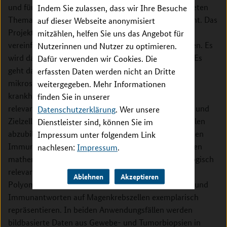
und für mathematische Modelle mit der übergeordneten
Indem Sie zulassen, dass wir Ihre Besuche
Thematik immunologischer Prozesse verfügbar macht. Das
auf dieser Webseite anonymisiert
Projekt hat die Aufgabe, bildbasierte Daten in
mitzählen, helfen Sie uns das Angebot für
vereinfachende mathematische Modelle zu integrieren. Es
Nutzerinnen und Nutzer zu optimieren.
wird damit ein zentraler Teil von MicMode-I2T sein. Es
Dafür verwenden wir Cookies. Die
geht darum zu zeigen, dass Biopsie-basierte
erfassten Daten werden nicht an Dritte
mikroskopische Bildinformationen in
weitergegeben. Mehr Informationen
krankheitsübergreifenden Ansätzen helfen können,
finden Sie in unserer
relevante Aspekte der Interaktion zwischen Immun- und
Datenschutzerklärung
. Wer unsere
Zielzelle in agentenbasierten mathematischen Modellen
Dienstleister sind, können Sie im
abzubilden. Im Vorhaben wird die Interaktion zwischen
Impressum unter folgendem Link
Immunzellen und ihren Zielstrukturen in vereinfachten
nachlesen:
Impressum
.
mathematischen Modellen dargestellt, die immunologisch
relevante räumliche und zeitliche Prozesse bei
Ablehnen
Akzeptieren
Polyomavirus-Infektion nach Nierentransplantation und
Immunantworten auf Magenkrebszellen exemplarisch
repräsentieren. In beiden Anwendungsfällen werden
bildbasierte Daten aus Gewebe- und Tumorbiopsien in