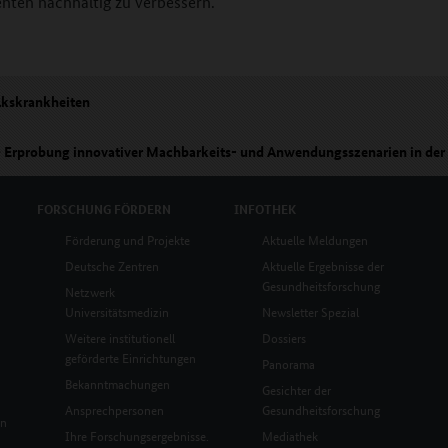
nten nachhaltig zu verbessern.
lkskrankheiten
 Erprobung innovativer Machbarkeits- und Anwendungsszenarien in der
 präzisen Vorhersage und Analyse von molekularen Netzwerken in der O
FORSCHUNG
FÖRDERN
INFOTHEK
Förderung und Projekte
Aktuelle Meldungen
Deutsche Zentren
Aktuelle Ergebnisse der
Gesundheitsforschung
Netzwerk
Universitätsmedizin
Newsletter Spezial
Weitere institutionell
Dossiers
geförderte Einrichtungen
Panorama
Bekanntmachungen
Gesichter der
Ansprechpersonen
Gesundheitsforschung
en
Ihre Forschungsergebnisse.
Mediathek