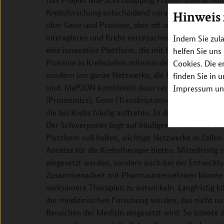
Krebsforschung entscheidend voranbringen. In der 
Hinweis
über Gene und Proteine, aber oft ist unklar, wie di
interagieren und Krebs verursachen oder vorantre
Indem Sie zula
eine innovative Plattform, die mit Hilfe moderner k
helfen Sie uns
Proteine in Krebszellen miteinander interagieren. 
Cookies. Die e
sondern um ganze Netzwerke, die für das Wachstu
finden Sie in 
sind. MaPION kombiniert dazu verschiedene Daten
Impressum unt
(Proteomics), Gene (Transkriptomics) und spezifi
die bei Krebs häufig auftreten. In den ersten zwei
Der Schwerpunkt liegt auf häufigen Krebsarten wie
Plattform soll helfen, wichtige Netzwerke in Zellen
Ansätze für die Krebstherapie bieten. Mittelfristig
eingesetzt werden, sondern auch bei der Entwicklu
Zusammenarbeit mit Pharmaunternehmen könnte M
wirksamere Therapien zu entwickeln. Langfristig
der medizinischen Forschung werden, das nicht nur
Bereichen der Medizin eingesetzt wird. So könnte d