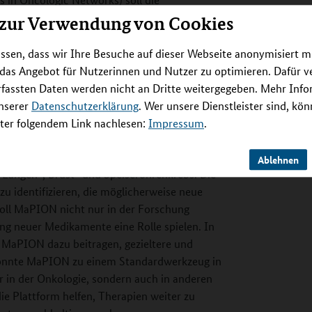
Krebsforschung gibt es bereits viele Daten
 zur Verwendung von Cookies
ese Moleküle auf zellulärer Ebene tatsächlich
iben. Genau hier setzt MaPION an. MaPION ist
ssen, dass wir Ihre Besuche auf dieser Webseite anonymisiert m
ünstlicher Intelligenz (KI) vorhersagt, wie
 das Angebot für Nutzerinnen und Nutzer zu optimieren. Dafür 
Dabei geht es nicht nur um einzelne Proteine,
rfassten Daten werden nicht an Dritte weitergegeben. Mehr Inf
m und die Ausbreitung von Krebs entscheidend
unserer
Datenschutzerklärung
. Wer unsere Dienstleister sind, kö
typen wie Informationen über Proteine
er folgendem Link nachlesen:
Impressum
.
sche genetische Veränderungen (Mutationen),
 Jahren wird MaPION entwickelt und getestet.
Ablehnen
 Lungen-, Brust- und Speiseröhrenkrebs. Die
 zu identifizieren, die möglicherweise neue
 soll MaPION nicht nur in der Forschung
ng neuer Medikamente eine Rolle spielen. In
aPION dazu beitragen, gezieltere und
 könnte MaPION zu einem Standardwerkzeug in
 in der Onkologie, sondern auch in anderen
ie Plattform helfen, Therapien weiter zu