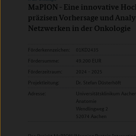
MaPION - Eine innovative Hoc
präzisen Vorhersage und Anal
Netzwerken in der Onkologie
Förderkennzeichen:
01KD2435
Fördersumme:
49.200 EUR
Förderzeitraum:
2024 - 2025
Projektleitung:
Dr. Stefan Düsterhöft
Adresse:
Universitätsklinikum Aachen,
Anatomie
Wendlingweg 2
52074 Aachen
Das Projekt MaPION (Mapping Protein Interactions