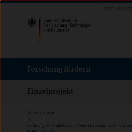
Direkt
Direkt
Direkt
START
BEKANNT
zum
zum
zur
FORSCHUNG FÖRDERN
Inhalt
Hauptmenu
Suche
(Eingabetaste)
(Eingabetaste)
(Eingabetaste)
Forschung fördern
Einzelprojekt
Volkskrankheiten
Förderung von Projekten zum Thema DataXperiment – Erprobu
in der Onkologie