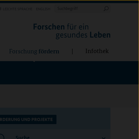
Forschung
Infothek
estalten
fördern
Suchbegriff
LEICHTE SPRACHE
ENGLISH
Suche
starten
fördern
Infothek
Forschung
RDERUNG UND PROJEKTE
Suche