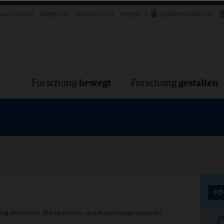
Forschung
Forschung
bewegt
g
MACHUNGEN
ÜBERSICHT
DATENSCHUTZ
PRESSE
GEBÄRDENSPRACHE
bewegt
gestalten
Forschung
Forschung
FÖ
ng innovativer Machbarkeits- und Anwendungsszenarien