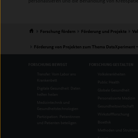
personalisieren und die Behandlung von Krebspatie
Forschung
fördern
Förderung und Projekte
Vo
Startseite
Förderung von Projekten zum Thema DataXperiment –
MaPION - Eine innovative Hochdurchsatz-Plattform zur
FORSCHUNG
BEWEGT
FORSCHUNG
GESTALTEN
Transfer: Vom Labor ans
Volkskrankheiten
Krankenbett
Public Health
Digitale Gesundheit: Daten
Globale Gesundheit
helfen heilen
Personalisierte Medizin
Medizintechnik und
Gesundheitswirtschaft
Gesundheitstechnologien
Wirkstoffforschung
Partizipation: Patientinnen
Bioethik
und Patienten beteiligen
Methoden und Struktur
Forum