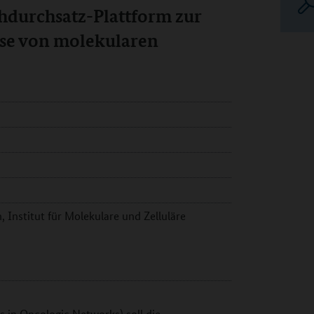
hdurchsatz-Plattform zur
yse von molekularen
 Institut für Molekulare und Zelluläre
 in Oncologic Networks) soll die