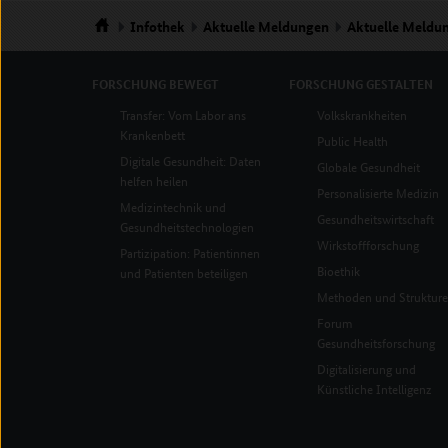
Infothek
Aktuelle Meldungen
Aktuelle Meldu
Startseite
FORSCHUNG
BEWEGT
FORSCHUNG
GESTALTEN
Transfer: Vom Labor ans
Volkskrankheiten
Krankenbett
Public Health
Digitale Gesundheit: Daten
Globale Gesundheit
helfen heilen
Personalisierte Medizin
Medizintechnik und
Gesundheitswirtschaft
Gesundheitstechnologien
Wirkstoffforschung
Partizipation: Patientinnen
Bioethik
und Patienten beteiligen
Methoden und Struktur
Forum
Gesundheitsforschung
Digitalisierung und
Künstliche Intelligenz