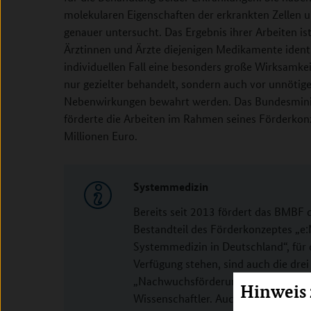
molekularen Eigenschaften der erkrankten Zellen
genauer untersucht. Das Ergebnis ihrer Arbeiten ist
Ärztinnen und Ärzte diejenigen Medikamente identif
individuellen Fall eine besonders große Wirksamke
nur gezielter behandelt, sondern auch vor unnöti
Nebenwirkungen bewahrt werden. Das Bundesmini
förderte die Arbeiten im Rahmen seines Förderkon
Millionen Euro.
Systemmedizin
Bereits seit 2013 fördert das BMBF 
Bestandteil des Förderkonzeptes „e
Systemmedizin in Deutschland“, für 
Verfügung stehen, sind auch die dr
„Nachwuchsförderung“. Sie richten s
Hinweis
Wissenschaftler. Auch der Juniorver