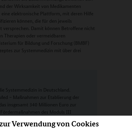
 und der Wirksamkeit von Medikamenten
 eine elektronische Plattform, mit deren Hilfe
izieren können, die für den jeweils
it versprechen. Damit können Betroffene nicht
gen Therapien oder vermeidbaren
sterium für Bildung und Forschung (BMBF)
zeptes zur Systemmedizin mit über drei
die Systemmedizin in Deutschland.
:Med – Maßnahmen zur Etablierung der
das insgesamt 340 Millionen Euro zur
ei Fördermaßnahmen des Moduls III
ich an junge Wissenschaftlerinnen und
 zur Verwendung von Cookies
bund SYMPATHY ist Teil dieser