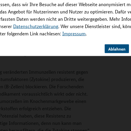
ssen, dass wir Ihre Besuche auf dieser Webseite anonymisiert m
 das Angebot für Nutzerinnen und Nutzer zu optimieren. Dafür 
rfassten Daten werden nicht an Dritte weitergegeben. Mehr Inf
unserer
Datenschutzerklärung
. Wer unsere Dienstleister sind, kö
fältigen Einflussfaktoren
er folgendem Link nachlesen:
Impressum
.
trich hat ein Screeningverfahren entwickelt,
om der Tumorzellen, die molekulare Umgebung
Ablehnen
tenwirkung erfasst und ins Verhältnis
tig veränderten Immunzellen resistent gegen
umsfaktoren (Zytokine) produzieren, die
 (B-Zellen) blockieren. Die Forschenden
dikament voraussichtlich wirkt oder nicht.
ie Tumorzellen im Knochenmarkgewebe einen
kstoffen erfolgreich entziehen. Die
Potenzial haben, diese Resistenz zu
chtige Informationen, denn nun kann man
 herausfiltern, die die Zytokine stoppen“,