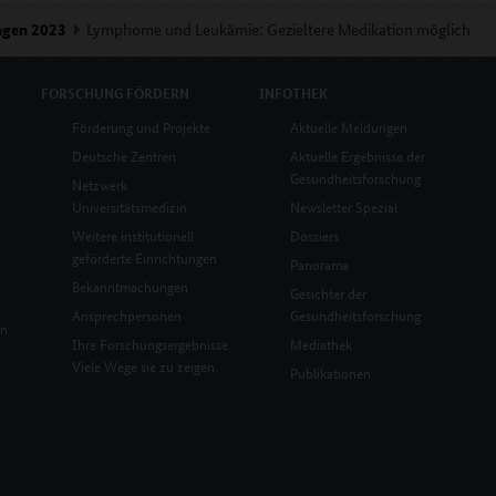
ngen 2023
Lymphome und Leukämie: Gezieltere Medikation möglich
FORSCHUNG
FÖRDERN
INFOTHEK
Förderung und Projekte
Aktuelle Meldungen
Deutsche Zentren
Aktuelle Ergebnisse der
Gesundheitsforschung
Netzwerk
Universitätsmedizin
Newsletter Spezial
Weitere institutionell
Dossiers
geförderte Einrichtungen
Panorama
Bekanntmachungen
Gesichter der
Ansprechpersonen
Gesundheitsforschung
en
Ihre Forschungsergebnisse.
Mediathek
Viele Wege sie zu zeigen.
Publikationen