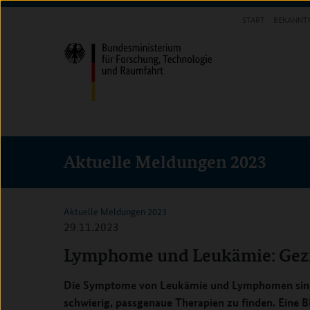
Direkt
Direkt
Direkt
START
BEKANNT
zum
zum
zur
INFOTHEK
Inhalt
Hauptmenu
Suche
(Eingabetaste)
(Eingabetaste)
(Eingabetaste)
Aktuelle Meldungen 2023
Aktuelle Meldungen 2023
29.11.2023
Lymphome und Leukämie: Gezi
Die Symptome von Leukämie und Lymphomen sind m
schwierig, passgenaue Therapien zu finden. Eine