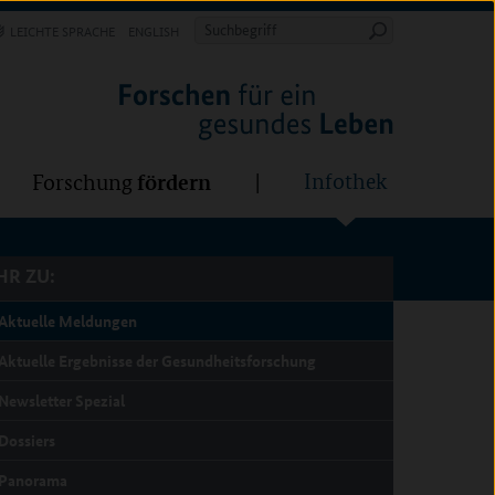
Forschung
Infothek
estalten
fördern
Suchbegriff
LEICHTE SPRACHE
ENGLISH
Suche
starten
R ZU:
fördern
Infothek
Forschung
R ZU:
Aktuelle Meldungen
Aktuelle Ergebnisse der Gesundheitsforschung
Newsletter Spezial
Dossiers
Panorama