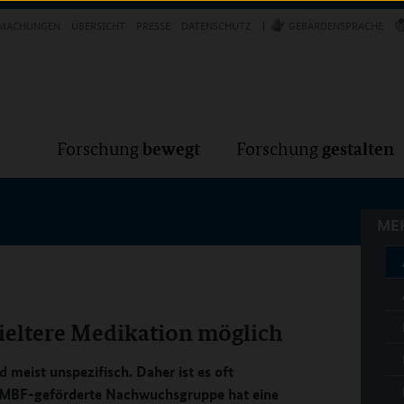
Forschung
Forschung
bewegt
g
MACHUNGEN
ÜBERSICHT
PRESSE
DATENSCHUTZ
GEBÄRDENSPRACHE
MEH
bewegt
gestalten
Forschung
Forschung
MEH
eltere Medikation möglich
eist unspezifisch. Daher ist es oft
 BMBF-geförderte Nachwuchsgruppe hat eine