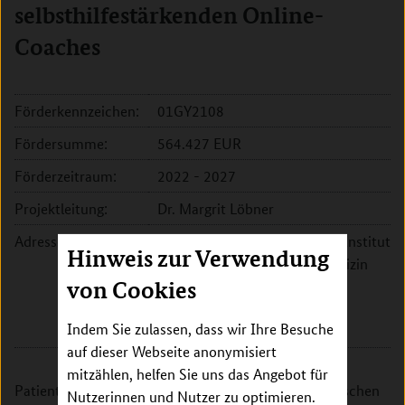
selbsthilfestärkenden Online-
Coaches
Förderkennzeichen:
01GY2108
Fördersumme:
564.427 EUR
Förderzeitraum:
2022 - 2027
Projektleitung:
Dr. Margrit Löbner
Adresse:
Universitätsklinikum Leipzig, Institut
Hinweis zur Verwendung
für Sozialmedizin, Arbeitsmedizin
von Cookies
und Public Health
Philipp-Rosenthal-Str. 55
Indem Sie zulassen, dass wir Ihre Besuche
04103 Leipzig
auf dieser Webseite anonymisiert
mitzählen, helfen Sie uns das Angebot für
Patientinnen und Patienten mit chronischen somatischen
Nutzerinnen und Nutzer zu optimieren.