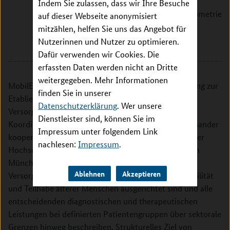
Institut für Medizinische
Indem Sie zulassen, dass wir Ihre Besuche
Informationsverarbeitung, Biometrie
auf dieser Webseite anonymisiert
und Epidemiologie
mitzählen, helfen Sie uns das Angebot für
Marchioninistr. 15
Nutzerinnen und Nutzer zu optimieren.
81377 München
Dafür verwenden wir Cookies. Die
erfassten Daten werden nicht an Dritte
weitergegeben. Mehr Informationen
MobilE-Net ist ein Netzwerk für Versorgungsforschung zur
finden Sie in unserer
Etablierung einer nachhaltigen Struktur für
Datenschutzerklärung
. Wer unsere
Versorgungsforschung. MobilE-Net umfasst die
Dienstleister sind, können Sie im
Koordinierungsstelle an der LMU und drei eng miteinander
Impressum unter folgendem Link
kooperierende Forschungsprojekte an der LMU, an der
nachlesen:
Impressum
.
Hochschule Rosenheim und dem Helmholtz Zentrum
München. MobilE-Net soll multiprofessionelle
Ablehnen
Akzeptieren
Versorgungspfade entwickeln, die spezifisch auf Mobilität
und Teilhabe älterer Menschen ausgerichtet sind und alle
entscheidenden diagnostischen und therapeutischen
Leistungen bei definierten Patientengruppen über sektorale
Grenzen hinweg beschreiben. Strukturelles Ziel von