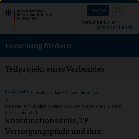
Direkt
Direkt
Direkt
MENU
zum
zum
zur
Inhalt
Hauptmenu
Suche
(Eingabetaste)
(Eingabetaste)
(Eingabetaste)
Forschung fördern
Teilprojekt eines Verbundes
Public Health
Strukturaufbau - Kooperationsnetze
Netzwerk für Partizipation durch Mobilität im Alter (MobilE-Net):
Koordinationsstelle
Koordinationsstelle, TP
Versorgungspfade und ihre