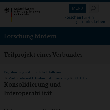
Direkt
Direkt
Direkt
MENU
zum
zum
zur
Inhalt
Hauptmenu
Suche
(Eingabetaste)
(Eingabetaste)
(Eingabetaste)
Forschung fördern
Teilprojekt eines Verbundes
Digitalisierung und Künstliche Intelligenz
Medizininformatik Ausbau und Erweiterung
DIFUTURE
Konsolidierung und
Interoperabilität