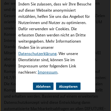
der weiteren Interaktion mit (inter)nationalen Partnern
Indem Sie zulassen, dass wir Ihre Besuche
und der Steigerung der Wirkung der DIZ im
auf dieser Webseite anonymisiert
Gesundheitswesen liegen. An diesen übergreifenden Zielen
mitzählen, helfen Sie uns das Angebot für
orientieren sich eng die Ziele des Teilvorhabens der TUM
Nutzerinnen und Nutzer zu optimieren.
sowie die Teilvorhaben der weiteren Partner:
Dafür verwenden wir Cookies. Die
Konsortiumsübergreifende Harmonisierung und
erfassten Daten werden nicht an Dritte
Interoperabilität: Um die Interoperabilität zwischen
weitergegeben. Mehr Informationen
Standorten und Konsortien zu verbessern, sind die
finden Sie in unserer
Mitarbeit in den übergreifenden Arbeitsgruppen der MII
Datenschutzerklärung
. Wer unsere
aber auch die Entwicklung von Daten-ETL-Prozessen,
Dienstleister sind, können Sie im
Anpassungen der Datenschutzkonzepte und neue
Impressum unter folgendem Link
Komponenten für das Mapping weiterer Datensätze auf
nachlesen:
Impressum
.
HL7/FHIR erforderlich. Integration mit zentralen Diensten:
Die Kommunikation zwischen den DIZ und den zentralen
Ablehnen
Akzeptieren
Komponenten der MII (z. B. dem FDPG) muss hergestellt
und erhalten werden. Basierend auf einem erweiterten
Datenschutzkonzept wird diese Entwicklung dann
automatisierte Machbarkeitsabfragen an allen DIFUTURE-