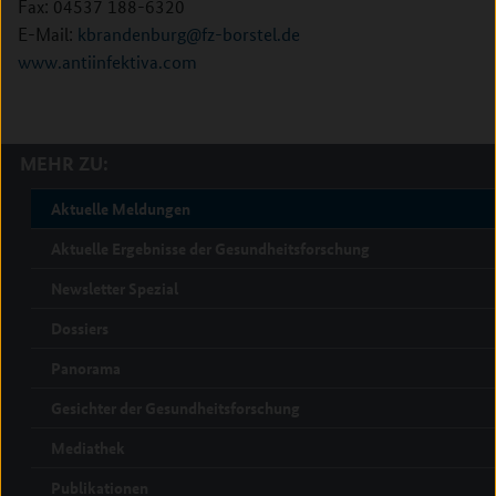
Fax: 04537 188-6320
E-Mail:
kbrandenburg@fz-borstel.de
www.antiinfektiva.com
MEHR ZU:
Aktuelle Meldungen
Aktuelle Ergebnisse der Gesundheitsforschung
Newsletter Spezial
Dossiers
Panorama
Gesichter der Gesundheitsforschung
Mediathek
Publikationen