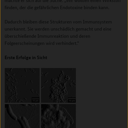
machte er sich auf die Suche: „Wir wollten einen Wirkstoff
finden, der die gefährlichen Endotoxine binden kann.
Dadurch bleiben diese Strukturen vom Immunsystem
unerkannt. Sie werden unschädlich gemacht und eine
überschießende Immunreaktion und deren
Folgeerscheinungen wird verhindert.“
Erste Erfolge in Sicht