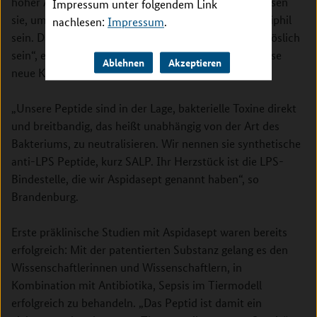
hoher Affinität binden zu können. Und zweitens müssen
Impressum unter folgendem Link
sie, um wirkungsvoll zu reagieren, wie das LPS amphiphil
nachlesen:
Impressum
.
sein. Das heißt sie müssen wasser- und zugleich fettlöslich
sein“, erklärt Brandenburg. Tatsächlich gelang es, diese
Ablehnen
Akzeptieren
neue Klasse von Wirkstoffen zu entwickeln.
„Unsere Peptide sind in der Lage, bakterielle Toxine direkt
und breitbandig, das heißt unabhängig von der Art des
Bakteriums, zu neutralisieren. Wir nennen sie synthetische
anti-LPS Peptide, kurz SALP. Ihr Herzstück ist die LPS-
Bindestelle, die wir Aspidasept genannt haben“, so
Brandenburg.
Erste präklinische Studien mit Aspidasept waren bereits
erfolgreich: Mit der patentierten Substanz gelang es den
Wissenschaftlerinnen und Wissenschaftlern, in
Kombination mit Antibiotika, Sepsis im Tiermodell
erfolgreich zu behandeln. „Das Peptid ist damit ein