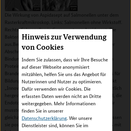
Die Wirkung von Aspidasept auf Salmonellen unter dem
Rasterkraftmikroskop. Links: Salmonellen ohne Wirkstoff.
Rechts: Salmonellen in Gegenwart von Aspidasept. Die
Hinweis zur Verwendung
Bakterien ballen sich massiv zusammen und fließen
aus.
Bereits in den 90er Jahren fanden Wissenschaftler
von Cookies
Abschnitte in Proteinen, die über genau diese
Bindungsfunktion für das LPS verfügen. Diese kleinen
Indem Sie zulassen, dass wir Ihre Besuche
Proteinabschnitte aus 20 bis 50 Aminosäuren hat
auf dieser Webseite anonymisiert
Brandenburg mit Förderung des Bundesministeriums für
mitzählen, helfen Sie uns das Angebot für
Bildung und Forschung (BMBF) im Förderschwerpunkt
Nutzerinnen und Nutzer zu optimieren.
„Innovative Therapieverfahren“ charakterisiert, künstlich
Dafür verwenden wir Cookies. Die
hergestellt und so verändert, dass sie in der Lage sind, die
erfassten Daten werden nicht an Dritte
Endotoxin-Flut bei einer Sepsis zu neutralisieren. „Wir
weitergegeben. Mehr Informationen
mussten Peptide, also kurze Proteine, herstellen, die
finden Sie in unserer
gleichzeitig mehrere Funktionen erfüllen: Erstens müssen
Datenschutzerklärung
. Wer unsere
sie positiv geladen sein, um das negativ geladene LPS mit
Dienstleister sind, können Sie im