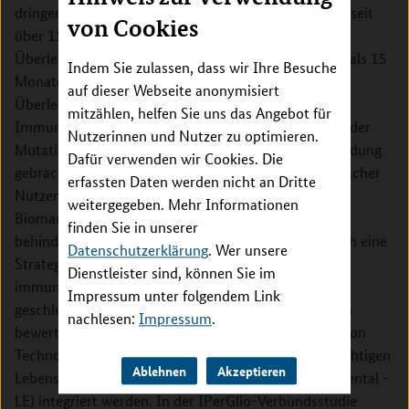
dringend erforderlich. Die Standardtherapie hat sich seit
von Cookies
über 15 Jahren nicht verändert, der Median der
Überlebenszeit von GBM-Patienten beträgt weniger als 15
Indem Sie zulassen, dass wir Ihre Besuche
Monate. Mehrere Studien haben einen langfristigen
auf dieser Webseite anonymisiert
Überlebensvorteil bei 10-20 % der Patienten durch
mitzählen, helfen Sie uns das Angebot für
Immuntherapien festgestellt, deren Ansprechen mit der
Nutzerinnen und Nutzer zu optimieren.
Mutationslast des Tumors und Entzündung in Verbindung
Dafür verwenden wir Cookies. Die
gebracht wurde. Allerdings wird ein eindeutiger klinischer
erfassten Daten werden nicht an Dritte
Nutzen der Immuntherapie durch das Fehlen von
weitergegeben. Mehr Informationen
Biomarkern bei dieser sehr heterogenen Krankheit
finden Sie in unserer
behindert. GBMs sind rezidiv und dies kann nur durch eine
Datenschutzerklärung
. Wer unsere
Strategie begrenzt werden, die klinische und
Dienstleister sind, können Sie im
immunologische Korrelate berücksichtigt, die unter
Impressum unter folgendem Link
geschlechts- und altersspezifischen Gesichtspunkten
nachlesen:
Impressum
.
bewertet werden. Diese Korrelate können mit Hilfe von
Technologien der künstlichen Intelligenz (KI) mit wichtigen
Ablehnen
Akzeptieren
Lebensstil- und Umweltfaktoren (lifestyle-environmental -
LE) integriert werden. In der IPerGlio-Verbundsstudie