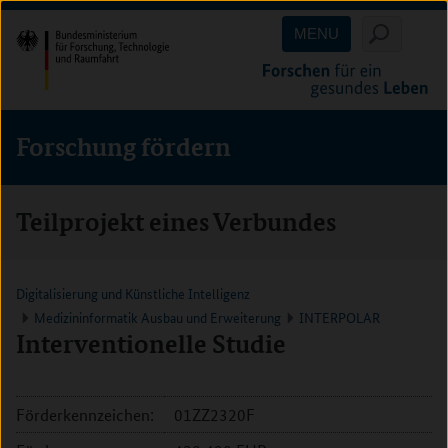
Direkt
Direkt
Direkt
MENU
zum
zum
zur
Inhalt
Hauptmenu
Suche
(Eingabetaste)
(Eingabetaste)
(Eingabetaste)
Forschung fördern
Teilprojekt eines Verbundes
Digitalisierung und Künstliche Intelligenz
Medizininformatik Ausbau und Erweiterung
INTERPOLAR
Interventionelle Studie
Förderkennzeichen:
01ZZ2320F