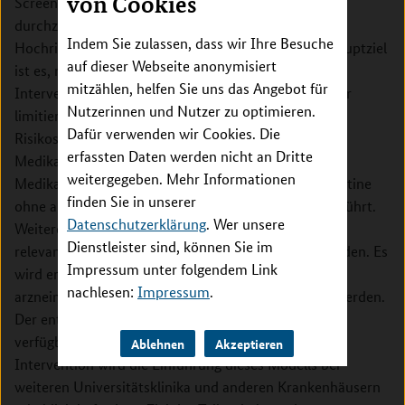
von Cookies
Screen von EMR-Routinedaten der Patienten
durchzuführen und mit einem Score die
Indem Sie zulassen, dass wir Ihre Besuche
Hochrisikopatienten zu identifizieren. Das zweite Hauptziel
auf dieser Webseite anonymisiert
ist es, mittels einer clusterrandomisierten
mitzählen, helfen Sie uns das Angebot für
Interventionsstudie zu zeigen, dass die Steuerung der
Nutzerinnen und Nutzer zu optimieren.
limitieren Ressource Stationsapotheker durch den
Dafür verwenden wir Cookies. Die
Risikoscore zu einer effizienteren Erkennung von
erfassten Daten werden nicht an Dritte
Medikationsfehlern und Nebenwirkungen von
weitergegeben. Mehr Informationen
Medikamenten im Vergleich zur aktuell üblichen Routine
finden Sie in unserer
ohne automatisierten Risikoscore mit Priorisierung führt.
Datenschutzerklärung
. Wer unsere
Weitere Ziele sind die Verminderung von klinisch
Dienstleister sind, können Sie im
relevanten Nebenwirkungen und das Patientenbefinden. Es
Impressum unter folgendem Link
wird erwartet, dass durch die geplante Intervention
nachlesen:
Impressum
.
arzneimittelbezogene Probleme deutlich reduziert werden.
Der entwickelte Risikoscore wird öffentlich und frei
verfügbar gemacht. Ein Nachweis des Nutzens der
Ablehnen
Akzeptieren
Intervention wird die Einführung dieses Modells bei
weiteren Universitätsklinika und anderen Krankenhäusern