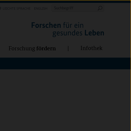
Forschung
Infothek
estalten
fördern
Suchbegriff
LEICHTE SPRACHE
ENGLISH
Suche
starten
fördern
Infothek
Forschung