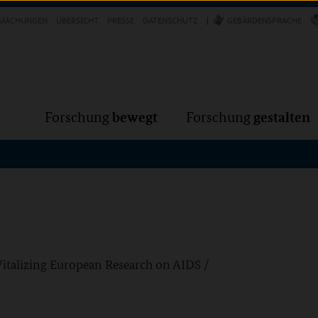
Forschung
Forschung
bewegt
g
MACHUNGEN
ÜBERSICHT
PRESSE
DATENSCHUTZ
GEBÄRDENSPRACHE
bewegt
gestalten
Forschung
Forschung
talizing European Research on AIDS /