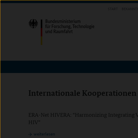
Direkt
Direkt
Direkt
START
BEKANNT
zum
zum
zur
Inhalt
Hauptmenu
Suche
(Eingabetaste)
(Eingabetaste)
(Eingabetaste)
Internationale Kooperationen
Inhalt überspringen
ERA-Net HIVERA: “Harmonizing Integrating Vi
HIV”
weiterlesen