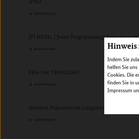
JPND
weiterlesen
JPI HDHL ("Joint Programming" Eine gesunde 
Hinweis
weiterlesen
Indem Sie zula
helfen Sie uns
ERA-Net TRANSCAN
Cookies. Die e
finden Sie in 
weiterlesen
Impressum unt
Deutsch-Französische Lungenschule des Deut
weiterlesen