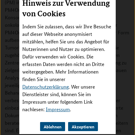
Hinweis zur Verwendung
(PM) in der Krebsbehandlung zu legen. Dazu vereint
PM4Onco die Erfahrung und Vorarbeiten aller vier
von Cookies
Konsortien der Medizininformatik-Initiative und der
onkologischen Exzellenzzentren in Deutschland. Über
Indem Sie zulassen, dass wir Ihre Besuche
PM4Onco bereitgestellte Daten werden in geeigneter Form
auf dieser Webseite anonymisiert
aufbereitet, um Entscheidungen in molekularen
mitzählen, helfen Sie uns das Angebot für
Tumorboards zu unterstützen. Dieses Konzept und die
Nutzerinnen und Nutzer zu optimieren.
zugehörige Infrastruktur werden auf alle 23 beteiligten
Dafür verwenden wir Cookies. Die
Zentren ausgerollt. Somit wird ein verbesserter Zugang zu
erfassten Daten werden nicht an Dritte
zielgerichteten Therapien geschaffen, der auf der genauen
weitergegeben. Mehr Informationen
Analyse genetischer Veränderungen in Tumoren im
finden Sie in unserer
jeweiligen Erkrankungsstadium beruht, und so die
Datenschutzerklärung
. Wer unsere
Behandlung und Prognose bei Tumorerkrankungen
Dienstleister sind, können Sie im
verbessert. PM4Onco wird die klinischen Krebsregister
Impressum unter folgendem Link
einbeziehen und die Datenqualität durch standardisierte
nachlesen:
Impressum
.
Dokumentationsroutinen steigern. Klinische Experten
beraten dabei, wie Kerndatensätze für die PM zu erweitern
Ablehnen
Akzeptieren
sind. Ein wesentlicher Beitrag werden von Patientinnen