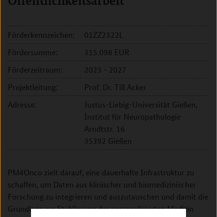
Öffentlichkeitsarbeit
Förderkennzeichen:
01ZZ2322L
Fördersumme:
315.098 EUR
Förderzeitraum:
2023 - 2027
Projektleitung:
Prof. Dr. Till Acker
Adresse:
Justus-Liebig-Universität Gießen,
Institut für Neuropathologie
Arndtstr. 16
35392 Gießen
PM4Onco zielt darauf, eine dauerhafte Infrastruktur zu
schaffen, um Daten aus klinischer und biomedizinischer
Forschung zu integrieren und auszutauschen und damit die
Grundlage zur Etablierung der personalisierten Medizin