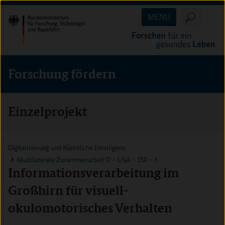
Direkt
Direkt
Direkt
MENU
zum
zum
zur
Inhalt
Hauptmenu
Suche
(Eingabetaste)
(Eingabetaste)
(Eingabetaste)
Forschung fördern
Einzelprojekt
Digitalisierung und Künstliche Intelligenz
Multilaterale Zusammenarbeit D – USA – ISR – F
Informationsverarbeitung im
Großhirn für visuell-
okulomotorisches Verhalten