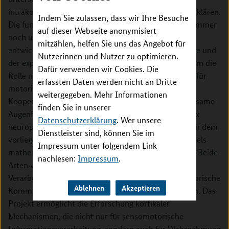
intrakortikalen Verbindungen für das Verhalten aufzuklären.
Indem Sie zulassen, dass wir Ihre Besuche
Die funktionelle Bedeutung dieser Verbindungen ist immer
auf dieser Webseite anonymisiert
noch unverstanden. In diesem Projekt werden neu
mitzählen, helfen Sie uns das Angebot für
entwickelte Ansätze der Computational Neuroscience und
Nutzerinnen und Nutzer zu optimieren.
der experimentellen Neurowissenschaften genutzt, um die
Dafür verwenden wir Cookies. Die
Rolle neuronaler Verbindungen innerhalb des Kortex für
erfassten Daten werden nicht an Dritte
motorisches Verhalten aufzuklären. Der
weitergegeben. Mehr Informationen
Kooperationspartner in den USA untersucht die langsame
finden Sie in unserer
Augenfolgebewegung und den optokinetischen Reflex
Datenschutzerklärung
. Wer unsere
neurophysiologisch am wachen Primaten, während in dem
Dienstleister sind, können Sie im
vorliegenden Projekt die theoretischen Arbeiten mittels
Impressum unter folgendem Link
mathematischer Modellierung durchgeführt werden.
Beide
nachlesen:
Impressum
.
Arten von Augenbewegungen erfordern komplexe
Verarbeitung der visuellen Eingänge, um daraus motorische
Ablehnen
Akzeptieren
Kommandos für die Augenbewegungen zu generieren. Das
Projekt ermöglicht die Erforschung kortikaler
Mechanismen, die nicht nur für sensomotorische
Informationsverarbeitung, sondern auch für Wahrnehmung