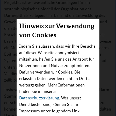
Projektes ist es, wesentliche Grundlagen für ein
systembiologisches Modell der Organisation des
Darmepithels zu legen. Hierbei sind die Entwicklung des
Gewebes, seine Regeneration nach einer Schädigung und
Hinweis zur Verwendung
die altersbedingten Veränderungen Gegenstand der
von Cookies
Forschung. Ausgehend von einem etablierten Einzelzell-
basierten Modell der Gewebshomöostase wird schrittweise
Indem Sie zulassen, dass wir Ihre Besuche
ein Multiskalen-Modell dieser Prozesse für das Dünndarm-
auf dieser Webseite anonymisiert
Epithel von Mäusen entwickelt. Dieses Modell soll das
mitzählen, helfen Sie uns das Angebot für
System auf molekularer, zellulärer und Gewebsebene auf
Nutzerinnen und Nutzer zu optimieren.
unterschiedlichen Zeitskalen beschreiben. Für seine
Dafür verwenden wir Cookies. Die
Validierung dienen komplexe molekulare und
erfassten Daten werden nicht an Dritte
zellbiologische Daten zu Darm-Stammzellen (ISCs).
weitergegeben. Mehr Informationen
Insbesondere soll die Organisation der sogenannten Darm-
finden Sie in unserer
Stammzell-Nische untersucht werden. Um hier
Datenschutzerklärung
. Wer unsere
entscheidende regulatorische Prozesse identifizieren zu
Dienstleister sind, können Sie im
können, die den Übergang vom neugeborenen zum adulten
Impressum unter folgendem Link
Darm kontrollieren und daher mit der Bildung der