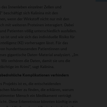
n das Innenleben einzelner Zellen und
 beschäftigt sich Kalinina mit den
n, wenn der Wirkstoff nicht nur mit den
uch mit weiteren Proteinen interagiert. Dabei
nd Patienten völlig unterschiedlich ausfallen.
 ist und wie sich das individuelle Risiko für
telligenz (KI) vorhersagen lässt. Für das
 von hunderttausenden Patientinnen und
eses gigantische Daten-Material analysiert. „Im
. Wir verhören die Daten, damit sie uns die
ächtige im Krimi“, sagt Kalinina.
sbedrohliche Komplikationen verhindern
es Projekts ist es, die entscheidenden
schen Marker zu finden, die erklären, warum
estimmter Mensch ein Medikament verträgt
icht. Diese Erkenntnisse könnten künftig in ein