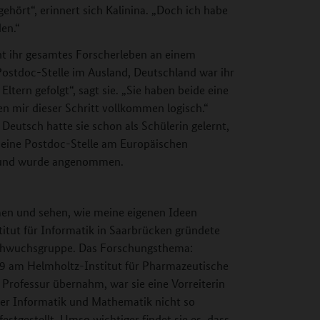
ehört“, erinnert sich Kalinina. „Doch ich habe
en.“
cht ihr gesamtes Forscherleben an einem
 Postdoc-Stelle im Ausland, Deutschland war ihr
ltern gefolgt“, sagt sie. „Sie haben beide eine
en mir dieser Schritt vollkommen logisch.“
 Deutsch hatte sie schon als Schülerin gelernt,
uf eine Postdoc-Stelle am Europäischen
g und wurde angenommen.
en und sehen, wie meine eigenen Ideen
titut für Informatik in Saarbrücken gründete
Nachwuchsgruppe. Das Forschungsthema:
9 am Helmholtz-Institut für Pharmazeutische
 Professur übernahm, war sie eine Vorreiterin
cher Informatik und Mathematik nicht so
stgestellt. Umso wichtiger findet sie es, dass