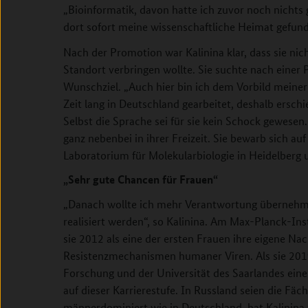
„Bioinformatik, davon hatte ich zuvor noch nichts g
dort sofort meine wissenschaftliche Heimat gefund
Nach der Promotion war Kalinina klar, dass sie ni
Standort verbringen wollte. Sie suchte nach einer
Wunschziel. „Auch hier bin ich dem Vorbild meiner E
Zeit lang in Deutschland gearbeitet, deshalb erschi
Selbst die Sprache sei für sie kein Schock gewesen.
ganz nebenbei in ihrer Freizeit. Sie bewarb sich a
Laboratorium für Molekularbiologie in Heidelber
„Sehr gute Chancen für Frauen“
„Danach wollte ich mehr Verantwortung übernehm
realisiert werden“, so Kalinina. Am Max-Planck-Ins
sie 2012 als eine der ersten Frauen ihre eigene 
Resistenzmechanismen humaner Viren. Als sie 201
Forschung und der Universität des Saarlandes eine
auf dieser Karrierestufe. In Russland seien die Fä
männerdominiert wie in Deutschland, hat Kalinina fe