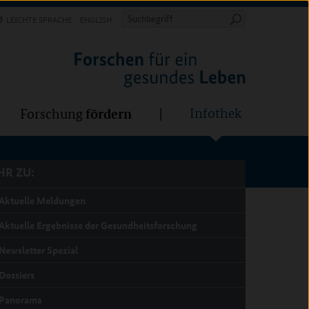
Forschung
Infothek
estalten
fördern
Suchbegriff
LEICHTE SPRACHE
ENGLISH
Suche
starten
R ZU:
fördern
Infothek
Forschung
R ZU:
Aktuelle Meldungen
Aktuelle Ergebnisse der Gesundheitsforschung
Newsletter Spezial
Dossiers
Panorama