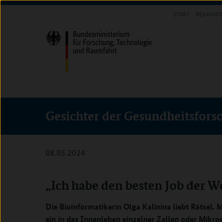
Direkt
Direkt
Direkt
START
BEKANNT
zum
zum
zur
INFOTHEK
Inhalt
Hauptmenu
Suche
(Eingabetaste)
(Eingabetaste)
(Eingabetaste)
Gesichter der Gesundheitsfors
08.05.2024
„Ich habe den besten Job der W
Die Bioinformatikerin Olga Kalinina liebt Rätsel. Mi
ein in das Innenleben einzelner Zellen oder Mikr