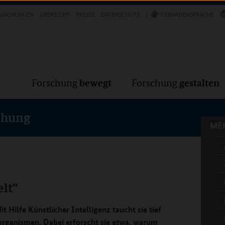
Forschung
Forschung
bewegt
g
MACHUNGEN
ÜBERSICHT
PRESSE
DATENSCHUTZ
GEBÄRDENSPRACHE
MEH
bewegt
gestalten
Forschung
Forschung
chung
MEH
elt“
t Hilfe Künstlicher Intelligenz taucht sie tief
oorganismen. Dabei erforscht sie etwa, warum