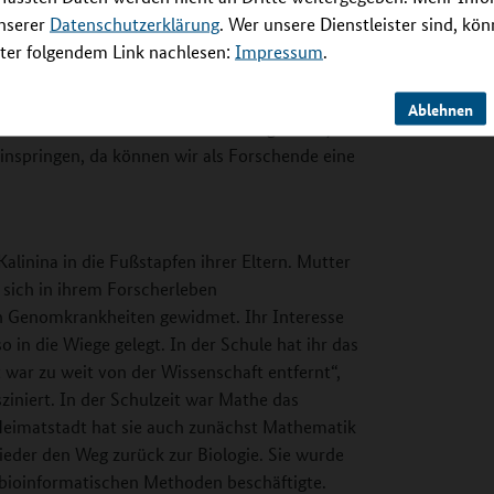
, die vor allem im Erdreich leben und Stoffe
unserer
Datenschutzerklärung
. Wer unsere Dienstleister sind, kö
rreger bekämpfen könnte. „Diese Bakterien
er folgendem Link nachlesen:
Impressum
.
identifizieren, die man als Wirkstoffe einsetzen
onsforschung voranzubringen, ist Kalinina ein
Ablehnen
azeutischen Industrie vernachlässigt wird“,
inspringen, da können wir als Forschende eine
Kalinina in die Fußstapfen ihrer Eltern. Mutter
 sich in ihrem Forscherleben
n Genomkrankheiten gewidmet. Ihr Interesse
in die Wiege gelegt. In der Schule hat ihr das
war zu weit von der Wissenschaft entfernt“,
sziniert. In der Schulzeit war Mathe das
 Heimatstadt hat sie auch zunächst Mathematik
ieder den Weg zurück zur Biologie. Sie wurde
 bioinformatischen Methoden beschäftigte.