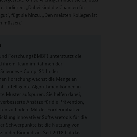
studieren. „Dabei sind die Chancen für
t“, fügt sie hinzu. „Den meisten Kollegen ist
n müssen.“
s
und Forschung (BMBF) unterstützt die
und ihrem Team im Rahmen der
 Sciences - CompLS“. In der
chen Forschung wächst die Menge an
nt. Intelligente Algorithmen können in
te Muster aufspüren. Sie helfen dabei,
rbesserte Ansätze für die Prävention,
n zu finden. Mit der Förderinitiative
klung innovativer Softwaretools für die
der Schwerpunkte ist die Nutzung von
 in der Biomedizin. Seit 2018 hat das