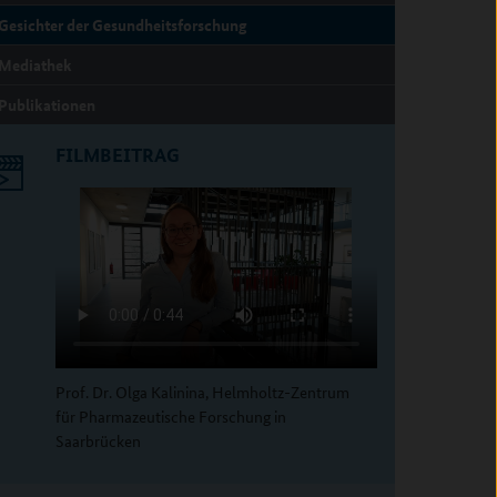
Gesichter der Gesundheitsforschung
Mediathek
Publikationen
FILMBEITRAG
Prof. Dr. Olga Kalinina, Helmholtz-Zentrum
für Pharmazeutische Forschung in
Saarbrücken