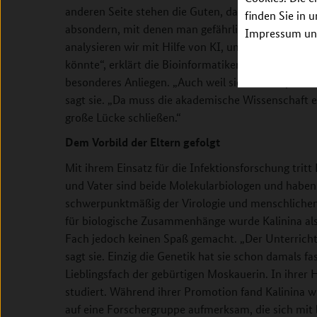
anderen Seite stehen die Guten, das sind Bakterien
finden Sie in 
absondern, mit denen man gefährliche Krankheitse
Impressum unt
analysieren wir mit Hilfe von KI, um Kandidaten zu 
könnte“, erklärt die Bioinformatikerin. Die Infekti
besonderes Anliegen. „Auch weil sie von der pharm
sagt sie. „Da muss die akademische Wissenschaft e
große Lücke schließen.“
Dem Vorbild der Eltern gefolgt
Mit ihrem Einsatz für die Infektionsforschung tritt 
und Vater sind beide Molekularbiologen und haben
schwerpunktmäßig der Virologie und menschliche
für biologische Zusammenhänge wurde Kalinina also 
Fach jedoch keinen Spaß gemacht. „Der Unterricht 
sagt sie. Einzig die Genetik hat sie schon damals fa
Lieblingsfach der gebürtigen Moskauerin. In ihrer
studiert. Während ihrer Promotion fand Kalinina w
auf eine Forschergruppe aufmerksam, die sich mit