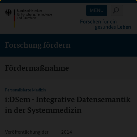
Direkt
Direkt
Direkt
MENU
zum
zum
zur
Inhalt
Hauptmenu
Suche
(Eingabetaste)
(Eingabetaste)
(Eingabetaste)
Forschung fördern
Fördermaßnahme
Personalisierte Medizin
i:DSem - Integrative Datensemantik
in der Systemmedizin
Veröffentlichung der
2014