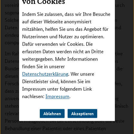
von Cookies
vereinheitlichen und inhaltlich quellenübergreifend durch
sogenannte semantische Metadaten zu beschreiben.
Indem Sie zulassen, dass wir Ihre Besuche
Solche Metadaten ermöglichen es, die Bedeutung von
auf dieser Webseite anonymisiert
Daten – also ihre Semantik – allgemeinverständlich und
mitzählen, helfen Sie uns das Angebot für
eindeutig zu definieren und damit automatisiert
Nutzerinnen und Nutzer zu optimieren.
computergestützt weiterzuverarbeiten.
Dafür verwenden wir Cookies. Die
erfassten Daten werden nicht an Dritte
Im Rahmen der Fördermaßnahme „i:DSem – Integrative
weitergegeben. Mehr Informationen
Datensemantik in der Systemmedizin“ unterstützt das
finden Sie in unserer
Bundesforschungsministerium Forschungsvorhaben, die
Datenschutzerklärung
. Wer unsere
diesen Ansatz aufgreifen. Interdisziplinäre
Dienstleister sind, können Sie im
Forschungsprojekte sollen die Grundlage dafür schaffen,
Impressum unter folgendem Link
dass zukünftig etwa dem behandelnden Arzt
nachlesen:
Impressum
.
anwendungsnahe Computerprogramme zur Verfügung
stehen, die ihm oder ihr einen Zugriff auf sämtliche klinisch
relevante Daten ermöglichen. Dies soll das ärztliche
Ablehnen
Akzeptieren
Personal maßgeblich bei der Entscheidung über die beste
Behandlung einer Patientin oder eines Patienten