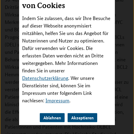
von Cookies
Drittlinientherapien zeigen oft nur eine geringe
Wirksamkeit. Neben pathologischen und genetischen
Indem Sie zulassen, dass wir Ihre Besuche
Merkmalen ist die kombinierte Überexpression von MYC
auf dieser Webseite anonymisiert
und BCL2 ein robuster Prädiktor für eine schlechte
mitzählen, helfen Sie uns das Angebot für
Prognose. Diese sogenannten "Double Expressor" DLBCLs
Nutzerinnen und Nutzer zu optimieren.
(DEL) stellen einen großen Anteil der DLBCL Patientinnen
Dafür verwenden wir Cookies. Die
und Patienten mit einem bisher nicht gut adressierten
erfassten Daten werden nicht an Dritte
Behandlungsbedarf dar. Es konnte im Tierexperiment eine
weitergegeben. Mehr Informationen
Wirksamkeit des Antibiotikums Tigecyclin, sowie des BCL2
finden Sie in unserer
Hemmstoffes Venetoclax in DEL Lymphomen gezeigt
Datenschutzerklärung
. Wer unsere
werden. Um diese Beobachtungen mechanistisch besser zu
Dienstleister sind, können Sie im
verstehen und auf ihre klinische Wirksamkeit bei DLBCL
Impressum unter folgendem Link
Patienten zu überprüfen, verfolgt der Verbund das Ziel eine
nachlesen:
Impressum
.
klinische Phase-I/II Studie durchzuführen. Konkret wird
die Effektivität einer Tigecyclin/Venetoclax Kombination,
Ablehnen
Akzeptieren
die als Erhaltungstherapie nach Erstlinientherapie bei
Patientinnen und Patienten mit Hochrisiko-DLBCL