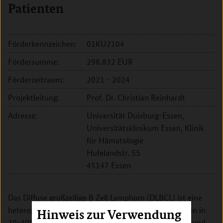
Patienten
Förderkennzeichen:
01KU2104
Fördersumme:
298.832 EUR
Förderzeitraum:
2021 - 2024
Projektleitung:
Prof. Dr. Christian Reinhardt
Adresse:
Universität Duisburg-Essen,
Universitätsklinikum Essen, Klinik
für Hämatologie
Hufelandstr. 55
45147 Essen
Das Diffuse großzellige B Zell Lymphom (DLBCL) ist eine
heterogene Erkrankung. Erstlinien-Therapien versagen in
Hinweis zur Verwendung
30-40% aller Patientinnen und Patienten und Zweit- und