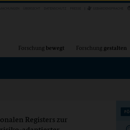
Forschung
Forschung
bewegt
g
MACHUNGEN
ÜBERSICHT
DATENSCHUTZ
PRESSE
GEBÄRDENSPRACHE
bewegt
gestalten
Forschung
Forschung
FÖ
onalen Registers zur
risiko-adaptierter