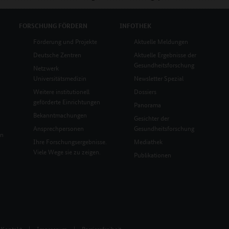
FORSCHUNG
FÖRDERN
INFOTHEK
Förderung und Projekte
Aktuelle Meldungen
Deutsche Zentren
Aktuelle Ergebnisse der
Gesundheitsforschung
Netzwerk
Universitätsmedizin
Newsletter Spezial
Weitere institutionell
Dossiers
geförderte Einrichtungen
Panorama
Bekanntmachungen
Gesichter der
Ansprechpersonen
Gesundheitsforschung
en
Ihre Forschungsergebnisse.
Mediathek
Viele Wege sie zu zeigen.
Publikationen
Kontakt
|
Impressum
|
Barrierefreiheit