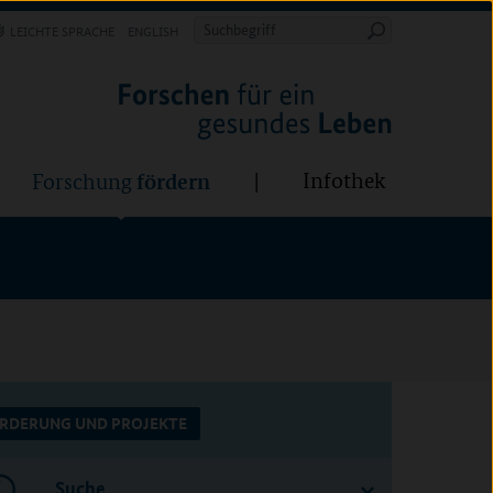
Forschung
Infothek
estalten
fördern
Suchbegriff
LEICHTE SPRACHE
ENGLISH
Suche
starten
fördern
Infothek
Forschung
RDERUNG UND PROJEKTE
Suche