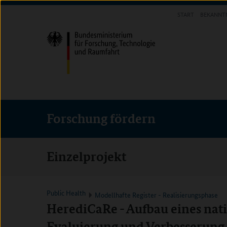
Direkt
Direkt
Direkt
START
BEKANNT
zum
zum
zur
FORSCHUNG FÖRDERN
Inhalt
Hauptmenu
Suche
(Eingabetaste)
(Eingabetaste)
(Eingabetaste)
Forschung fördern
Einzelprojekt
Public Health
Modellhafte Register - Realisierungsphase
HerediCaRe - Aufbau eines nati
Evaluierung und Verbesserung 