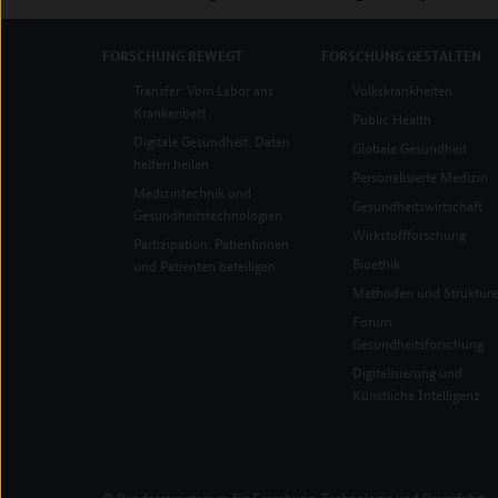
Startseite
FORSCHUNG
BEWEGT
FORSCHUNG
GESTALTEN
Transfer: Vom Labor ans
Volkskrankheiten
Krankenbett
Public Health
Digitale Gesundheit: Daten
Globale Gesundheit
helfen heilen
Personalisierte Medizin
Medizintechnik und
Gesundheitswirtschaft
Gesundheitstechnologien
Wirkstoffforschung
Partizipation: Patientinnen
Bioethik
und Patienten beteiligen
Methoden und Struktur
Forum
Gesundheitsforschung
Digitalisierung und
Künstliche Intelligenz
© Bundesministerium für Forschung, Technologie und Raumfahrt