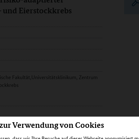
- und Eierstockkrebs
nische Fakultät,Universitätsklinikum, Zentrum
tockkrebs
ierstockkrebs wird in Zusammenarbeit mit
 zur Verwendung von Cookies
nheit für Dokumentation und Biostatistik, den
sellschaft und der Selbsthilfegruppe
ssen, dass wir Ihre Besuche auf dieser Webseite anonymisiert m