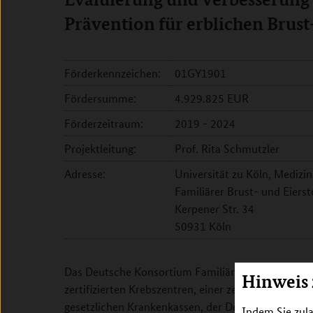
Prävention für erblichen Brust
Förderkennzeichen:
01GY1901
Fördersumme:
4.929.825 EUR
Förderzeitraum:
2019 - 2024
Projektleitung:
Prof. Rita Schmutzler
Adresse:
Universität zu Köln, Medizi
Familiärer Brust- und Eiers
Kerpener Str. 34
50931 Köln
Das Deutsche Konsortium Familiärer Brust- und E
Hinweis
zertifizierten Krebszentren, einer zentralen Kernei
gesetzlichen Krankenkassen, der Deutschen Krebsge
Indem Sie zula