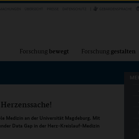
Forschung
Forschung
bewegt
g
MACHUNGEN
ÜBERSICHT
PRESSE
DATENSCHUTZ
GEBÄRDENSPRACHE
MEH
bewegt
gestalten
Forschung
Forschung
MEH
 Herzenssache!
ble Medizin an der Universität Magdeburg. Mit
ender Data Gap in der Herz-Kreislauf-Medizin