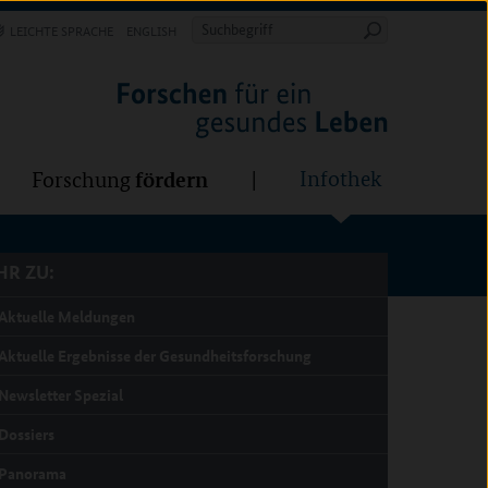
Forschung
Infothek
estalten
fördern
Suchbegriff
LEICHTE SPRACHE
ENGLISH
Suche
starten
R ZU:
fördern
Infothek
Forschung
R ZU:
Aktuelle Meldungen
Aktuelle Ergebnisse der Gesundheitsforschung
Newsletter Spezial
Dossiers
Panorama