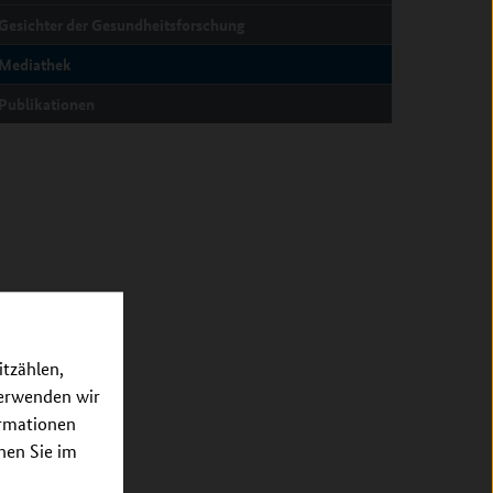
Gesichter der Gesundheitsforschung
Mediathek
Publikationen
itzählen,
verwenden wir
ormationen
nnen Sie im