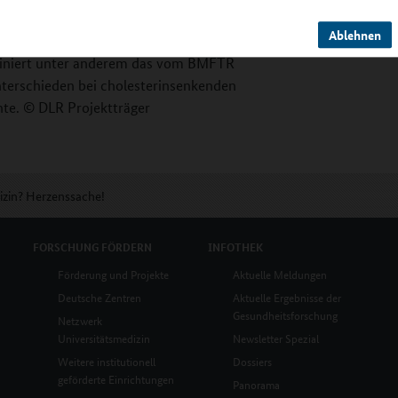
Ablehnen
chlechtersensible Medizin und Prävention der
rdiniert unter anderem das vom BMFTR
terschieden bei cholesterinsenkenden
te. © DLR Projektträger
izin? Herzenssache!
FORSCHUNG
FÖRDERN
INFOTHEK
Förderung und Projekte
Aktuelle Meldungen
Deutsche Zentren
Aktuelle Ergebnisse der
Gesundheitsforschung
Netzwerk
Universitätsmedizin
Newsletter Spezial
Weitere institutionell
Dossiers
geförderte Einrichtungen
Panorama