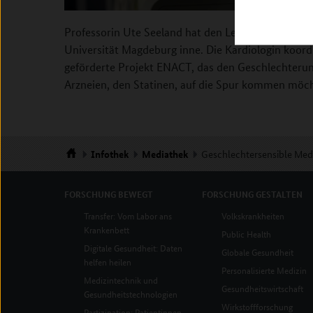
Professorin Ute Seeland hat den Lehrstuhl für Ges
Universität Magdeburg inne. Die Kardiologin koo
geförderte Projekt ENACT, das den Geschlechterun
Arzneien, den Statinen, auf die Spur kommen möch
Infothek
Mediathek
Geschlechtersensible Med
Startseite
FORSCHUNG
BEWEGT
FORSCHUNG
GESTALTEN
Transfer: Vom Labor ans
Volkskrankheiten
Krankenbett
Public Health
Digitale Gesundheit: Daten
Globale Gesundheit
helfen heilen
Personalisierte Medizin
Medizintechnik und
Gesundheitswirtschaft
Gesundheitstechnologien
Wirkstoffforschung
Partizipation: Patientinnen