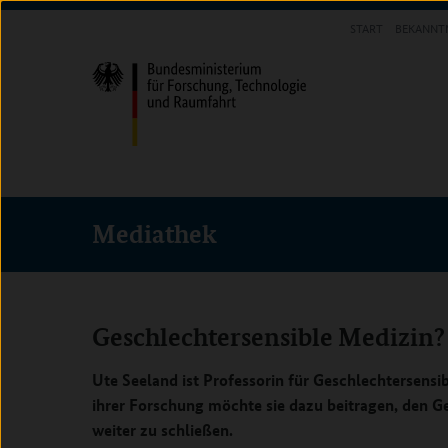
Direkt
Direkt
Direkt
START
BEKANNT
zum
zum
zur
INFOTHEK
Inhalt
Hauptmenu
Suche
(Eingabetaste)
(Eingabetaste)
(Eingabetaste)
Mediathek
Geschlechtersensible Medizin?
Ute Seeland ist Professorin für Geschlechtersensi
ihrer Forschung möchte sie dazu beitragen, den G
weiter zu schließen.