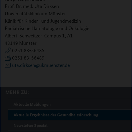
Prof. Dr. med. Uta Dirksen
Universitätsklinikum Münster
Klinik für Kinder- und Jugendmedizin
Pädiatrische Hämatologie und Onkologie
Albert-Schweitzer-Campus 1, A1
48149 Münster
0251 83-56485
0251 83-56489
uta.dirksen@ukmuenster.de
MEHR ZU:
Aktuelle Meldungen
Aktuelle Ergebnisse der Gesundheitsforschung
Newsletter Spezial