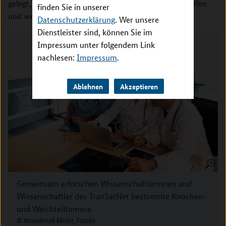
gelegt, die im europäischen Zusammenhang aufgegriffen
finden Sie in unserer
und weiterentwickelt wurden“, ergänzt Dirksen.
Datenschutzerklärung
. Wer unsere
Dienstleister sind, können Sie im
Impressum unter folgendem Link
nachlesen:
Impressum
.
Ablehnen
Akzeptieren
Gemeinsam erforschen Wissenschaftlerinnen und
Wissenschaftler des TranSarNet bestimmte Knochen-
und Weichteiltumore.
Wavebreak Media_Fotolia