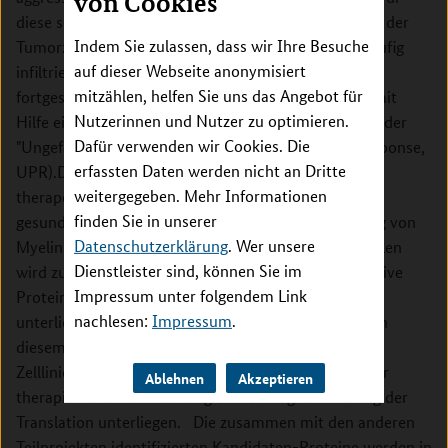
von Cookies
diese schlechte Prognose ist das invasive Wachstum der
Indem Sie zulassen, dass wir Ihre Besuche
Tumorzellen, die das umliegende Hirngewebe weitläufig
auf dieser Webseite anonymisiert
infiltrieren. Dabei halten Tumorzellen dem mit der
mitzählen, helfen Sie uns das Angebot für
fortgesetzten Proliferation einhergehendem Stress mit
Nutzerinnen und Nutzer zu optimieren.
Hilfe einer besonderen Stoffwechselreaktion stand - der
Dafür verwenden wir Cookies. Die
"Ungefaltete Proteinantwort" (Unfolded Protein Response,
erfassten Daten werden nicht an Dritte
UPR).Die Manipulation dieser Reaktion sollte großes
weitergegeben. Mehr Informationen
therapeutisches Potential besitzen. Die Invasion des
finden Sie in unserer
gesunden Hirngewebes erfolgt hauptsächlich entlang von
Datenschutzerklärung
. Wer unsere
Myelinbahnen. Das invasive Wachstum der Gliomzellen
Dienstleister sind, können Sie im
wird zu einem großen Teil durch sekretierte proinvasive
Impressum unter folgendem Link
Proteine ermöglicht. Diese sekretierten Proteine
nachlesen:
Impressum
.
unterliegen sehr oft der Regulation durch die UPR. In
diesem Projekt werden in zu etablierenden Glioma-
Zelllinien Kandidaten-Proteine identifiziert, die dieser
Ablehnen
Akzeptieren
therapie- und matrixabhängien Re-Programmierung der
Translation unterliegen. Die zusammen mit den anderen
Teilprojekten identifizierten Kandidaten-Proteine werden in