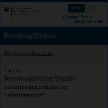
Direkt
Direkt
Direkt
MENU
zum
zum
zur
Inhalt
Hauptmenu
Suche
(Eingabetaste)
(Eingabetaste)
(Eingabetaste)
Forschung fördern
Fördermaßnahme
Public Health
Forschungskolleg "FamiLe:
Familiengesundheit im
Lebensverlauf"