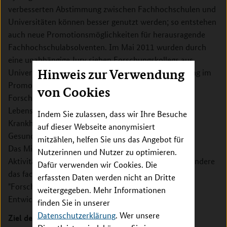
verbesserten Abstimmung zwischen Fachhochschulen und
Universitäten können besser genutzt werden; so entstehen
auch neue Promotionsmöglichkeiten für herausragende
Fachhochschulabsolventen. Im Mai 2011 wurden durch
eine unabhängige Jury sieben Forschungskollegs aus
Hinweis zur Verwendung
Universitäten und Fachhochschulen für die Förderung im
Promotionsbereich ausgewählt. Eines dieser
von Cookies
Forschungskollegs „FamiLe: Familiengesundheit im
Lebensverlauf – Gesundheitsförderung und
Indem Sie zulassen, dass wir Ihre Besuche
Krankheitsbewältigung“ wird mit Mitteln des
auf dieser Webseite anonymisiert
Gesundheitsforschungsprogramms gefördert.
mitzählen, helfen Sie uns das Angebot für
Das Ministerium ergänzt mit dieser Maßnahme seine
Nutzerinnen und Nutzer zu optimieren.
Aktivitäten zugunsten der Fachhochschulen, insbesondere
Dafür verwenden wir Cookies. Die
das fachlich breite Spektrum des Bundesprogramms
erfassten Daten werden nicht an Dritte
"Forschung an Fachhochschulen", und erweitert die
weitergegeben. Mehr Informationen
Entwicklungsmöglichkeiten von Fachhochschulen.
finden Sie in unserer
Datenschutzerklärung
. Wer unsere
Ziel des Forschungskollegs FamiLe