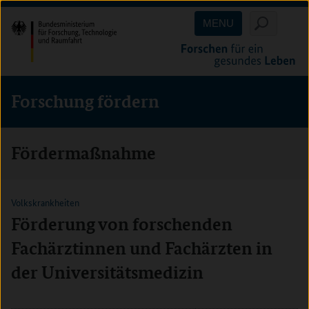
Direkt
Direkt
Direkt
MENU
zum
zum
zur
Inhalt
Hauptmenu
Suche
(Eingabetaste)
(Eingabetaste)
(Eingabetaste)
Forschung fördern
Fördermaßnahme
Volkskrankheiten
Förderung von forschenden
Fachärztinnen und Fachärzten in
der Universitätsmedizin