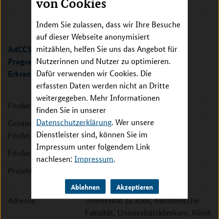
von Cookies
81377 München
Indem Sie zulassen, dass wir Ihre Besuche
auf dieser Webseite anonymisiert
mitzählen, helfen Sie uns das Angebot für
AdCCSP - Advanced Cologne Clinician Scientist
Nutzerinnen und Nutzer zu optimieren.
Programm – Fortschritt in altersassoziierten
Dafür verwenden wir Cookies. Die
Erkrankungen
erfassten Daten werden nicht an Dritte
weitergegeben. Mehr Informationen
Förderkennzeichen:
01EO2502
finden Sie in unserer
Datenschutzerklärung
. Wer unsere
Gesamte
1.878.668 EUR
Dienstleister sind, können Sie im
Fördersumme:
Impressum unter folgendem Link
Förderzeitraum:
2026 - 2028
nachlesen:
Impressum
.
Projektleitung:
Prof. Dr. Esther von Stebut-
Borschitz
Ablehnen
Akzeptieren
Adresse:
Universität zu Köln, Medizinische
Fakultät, Universitätsklinikum, Klinik