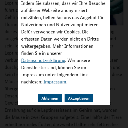
Leptinspiegel selbst
Indem Sie zulassen, dass wir Ihre Besuche
führt zur Resistenz des
auf dieser Webseite anonymisiert
Gehirns gegenüber dem
mitzählen, helfen Sie uns das Angebot für
Hormon. Vielmehr wird
Nutzerinnen und Nutzer zu optimieren.
dieses Phänomen durch eine sehr fettreiche Ernährung
Dafür verwenden wir Cookies. Die
ausgelöst. Um das herauszufinden, haben sich Tups und
erfassten Daten werden nicht an Dritte
sein Team eines Tricks bedient: „Normalerweise ist der
weitergegeben. Mehr Informationen
Leptinspiegel immer mit dem Fettgehalt des Körpers
finden Sie in unserer
verbunden. Deshalb haben wir unsere Studie mit Mäusen
Datenschutzerklärung
. Wer unsere
durchgeführt, die von Natur aus eine Mutation tragen und
Dienstleister sind, können Sie im
kein Leptin bilden“, erklärt Tups. Als Konsequenz sind diese
Impressum unter folgendem Link
Mäuse extrem fettleibig. In der Studie erhielten die
nachlesen:
Impressum
.
übergewichtigen Mäuse zehn Tage lang Leptin in hohen
Dosen. Daraufhin verloren die Tiere dramatisch an
Ablehnen
Akzeptieren
Gewicht. Um dann zu verstehen, welchen Einfluss die
Ernährung auf die Leptinresistenz im Gehirn hat, wurden
die Mäuse in zwei Gruppen aufgeteilt. Eine Hälfte der Tiere
erhielt normales Futter, die zweite Hälfte sehr fettreiches