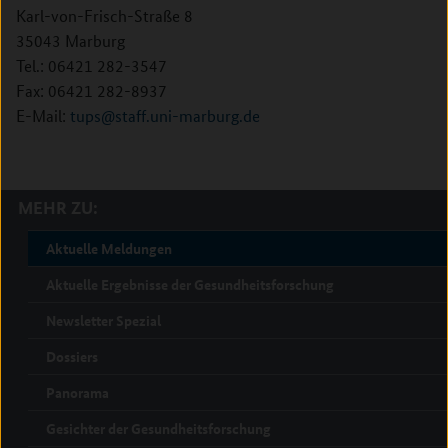
Karl-von-Frisch-Straße 8
35043 Marburg
Tel.: 06421 282-3547
Fax: 06421 282-8937
E-Mail:
tups@staff.uni-marburg.de
MEHR ZU:
Aktuelle Meldungen
Aktuelle Ergebnisse der Gesundheitsforschung
Newsletter Spezial
Dossiers
Panorama
Gesichter der Gesundheitsforschung