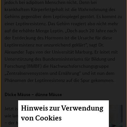
jedoch bei adipösen Menschen nicht. Denn bei
krankhaftem Körperfettgehalt ist die Wahrnehmung des
Gehirns gegenüber dem Leptinspiegel gestört. Es kommt zu
einer Leptinresistenz. Das Gehirn reagiert also nicht mehr
auf die erhöhte Menge Leptin. „Doch auch 20 Jahre nach
der Entdeckung des Hormons ist die Ursache für diese
Leptinresistenz nur unzureichend geklärt“, sagt Dr.
Alexander Tups von der Universität Marburg. Er leitet mit
Unterstützung des Bundesministeriums für Bildung und
Forschung (BMBF) die Nachwuchsforschungsgruppe
„Zentralnervensystem und Ernährung“ und ist nun dem
Phänomen der Leptinresistenz auf die Spur gekommen.
Dicke Mäuse – dünne Mäuse
Hinweis zur Verwendung
Jetzt ist klar: Nicht –
wie lange Zeit vermutet
von Cookies
– der hohe