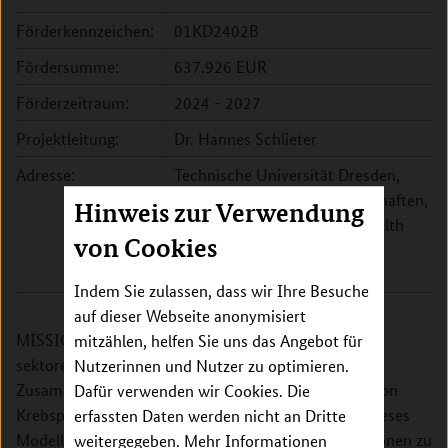
Förderkennzeichen:
01KD2402B
Fördersumme:
637.926 EUR
Förderzeitraum:
2024 - 2027
Projektleitung:
Dr. Hannes Schlieter
Adresse:
Technische Universität Dresden,
Fakultät Wirtschaftswissenschaften,
Hinweis zur Verwendung
Forschungsgruppe Digital Health
von Cookies
Münchner Platz 3
01187 Dresden
Indem Sie zulassen, dass wir Ihre Besuche
auf dieser Webseite anonymisiert
MISSION4Sax etabliert ein Pilotmodell für die
mitzählen, helfen Sie uns das Angebot für
sektorenübergreifende und interdisziplinäre
Nutzerinnen und Nutzer zu optimieren.
Zusammenarbeit zur Optimierung der Behandlung von
Dafür verwenden wir Cookies. Die
Krebspatientinnen und -Patienten in Ostsachsen. Dieses
erfassten Daten werden nicht an Dritte
Modell hat das Potenzial, als Modell für andere Regionen zu
weitergegeben. Mehr Informationen