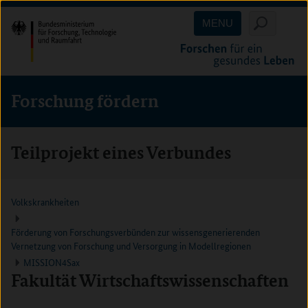
Direkt
Direkt
Direkt
MENU
zum
zum
zur
Inhalt
Hauptmenu
Suche
(Eingabetaste)
(Eingabetaste)
(Eingabetaste)
Forschung fördern
Teilprojekt eines Verbundes
Volkskrankheiten
Förderung von Forschungsverbünden zur wissensgenerierenden
Vernetzung von Forschung und Versorgung in Modellregionen
MISSION4Sax
Fakultät Wirtschaftswissenschaften