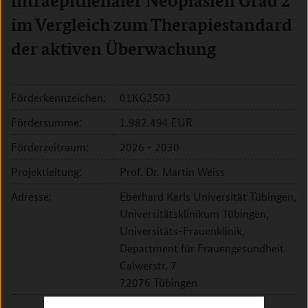
intraepithelialer Neoplasien Grad 2
im Vergleich zum Therapiestandard
der aktiven Überwachung
Förderkennzeichen:
01KG2503
Fördersumme:
1.982.494 EUR
Förderzeitraum:
2026 - 2030
Projektleitung:
Prof. Dr. Martin Weiss
Adresse:
Eberhard Karls Universität Tübingen,
Universitätsklinikum Tübingen,
Universitäts-Frauenklinik,
Department für Frauengesundheit
Calwerstr. 7
72076 Tübingen