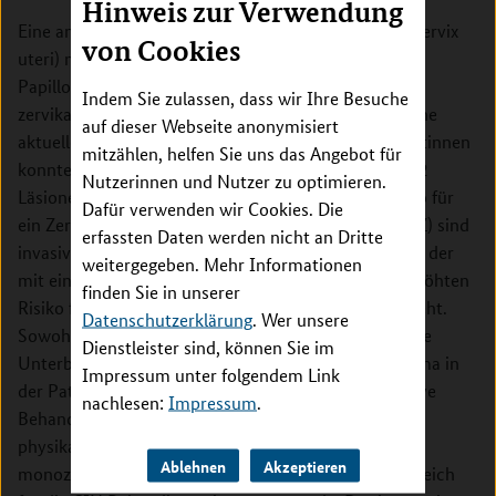
Hinweis zur Verwendung
Eine anhaltende Infektion des Gebärmutterhalses (Cervix
von Cookies
uteri) mit Hochrisikostämmen des humanen
Papillomavirus (HPV) führt häufig zu präkanzerösen
Indem Sie zulassen, dass wir Ihre Besuche
zervikalen intraepithelialen Neoplasien (CIN 1-3). Eine
auf dieser Webseite anonymisiert
aktuelle dänische Studie mit mehr als 20.000 Patientinnen
mitzählen, helfen Sie uns das Angebot für
konnte zeigen, dass Frauen mit unbehandelten CIN 2
Nutzerinnen und Nutzer zu optimieren.
Läsionen nach 20 Jahren ein deutlich erhöhtes Risiko für
Dafür verwenden wir Cookies. Die
ein Zervixkarzinom haben. Exzisionsverfahren (LLETZ) sind
erfassten Daten werden nicht an Dritte
invasiv, führen zu einem erheblichen Gewebeverlust, der
weitergegeben. Mehr Informationen
mit einer verminderten Fruchtbarkeit und einem erhöhten
finden Sie in unserer
Risiko für nachfolgende Schwangerschaften einhergeht.
Datenschutzerklärung
. Wer unsere
Sowohl die chirurgische Überbehandlung als auch die
Dienstleister sind, können Sie im
Unterbehandlung durch Abwarten stellen ein Dilemma in
Impressum unter folgendem Link
der Patientenversorgung dar. Eine neue nicht-invasive
nachlesen:
Impressum
.
Behandlungsmöglichkeit ist die nicht-invasive
physikalische Plasmabehandlung (NIPP), die in zwei
Ablehnen
Akzeptieren
monozentrischen Proof-of-Principle-Studien erfolgreich