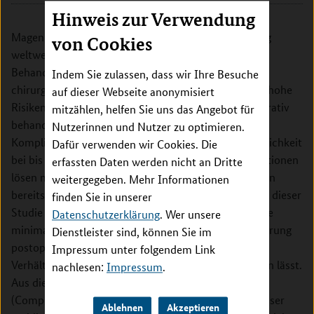
Hinweis zur Verwendung
Magenkrebs ist die sechst häufigste Krebserkrankung
von Cookies
weltweit und hat die zweithäufigsten Todesfälle. Die
Behandlung der Wahl mit Heilungschancen ist die
Indem Sie zulassen, dass wir Ihre Besuche
chirurgische Entfernung des Magens, welche jedoch hohe
auf dieser Webseite anonymisiert
Risiken birgt. Die 5-Jahres-Überlebensrate nach operativ
mitzählen, helfen Sie uns das Angebot für
behandeltem Magenkrebs liegt bei nur 20-30%, die
Nutzerinnen und Nutzer zu optimieren.
Komplikationsrate liegt bei bis zu 63% und die Sterblichkeit
Dafür verwenden wir Cookies. Die
bei bis zu 11%. In vielen viszeralchirurgischen Operationen
erfassten Daten werden nicht an Dritte
lösen minimalinvasive Techniken die offene Operation
weitergegeben. Mehr Informationen
bereits als Standardtherapie ab. Übergeordnetes Ziel dieser
finden Sie in unserer
Studie ist es zu untersuchen, inwieweit sich durch die
Datenschutzerklärung
. Wer unsere
minimal-invasive Gastrektomie (MIG) eine Verminderung
Dienstleister sind, können Sie im
postoperativer Komplikationen und Schmerzen im
Impressum unter folgendem Link
Verhältnis zur offenen Gastrektomie (OG) nachweisen lässt.
nachlesen:
Impressum
.
Aus diesem Grund wird als Hauptendpunkt der CCI
(Comprehensive Complication Index) gewählt, da dieser
Ablehnen
Akzeptieren