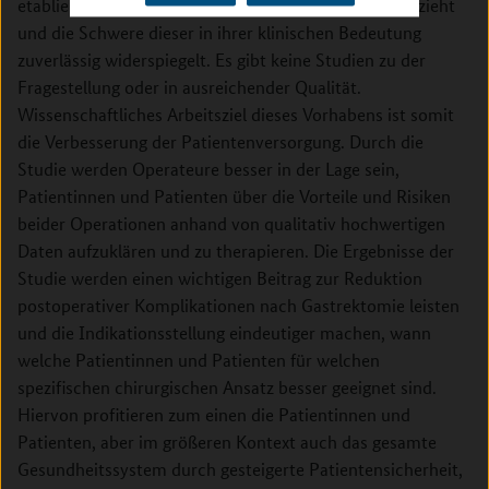
etablierte Index sämtliche Komplikationen mit einbezieht
und die Schwere dieser in ihrer klinischen Bedeutung
zuverlässig widerspiegelt. Es gibt keine Studien zu der
Fragestellung oder in ausreichender Qualität.
Wissenschaftliches Arbeitsziel dieses Vorhabens ist somit
die Verbesserung der Patientenversorgung. Durch die
Studie werden Operateure besser in der Lage sein,
Patientinnen und Patienten über die Vorteile und Risiken
beider Operationen anhand von qualitativ hochwertigen
Daten aufzuklären und zu therapieren. Die Ergebnisse der
Studie werden einen wichtigen Beitrag zur Reduktion
postoperativer Komplikationen nach Gastrektomie leisten
und die Indikationsstellung eindeutiger machen, wann
welche Patientinnen und Patienten für welchen
spezifischen chirurgischen Ansatz besser geeignet sind.
Hiervon profitieren zum einen die Patientinnen und
Patienten, aber im größeren Kontext auch das gesamte
Gesundheitssystem durch gesteigerte Patientensicherheit,