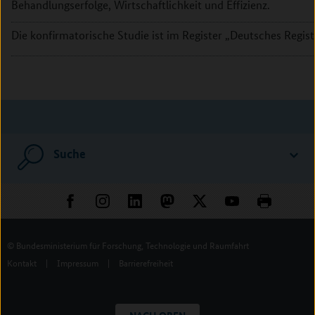
Behandlungserfolge, Wirtschaftlichkeit und Effizienz.
Die konfirmatorische Studie ist im Register „Deutsches Regi
Suche
© Bundesministerium für Forschung, Technologie und Raumfahrt
Kontakt
|
Impressum
|
Barrierefreiheit