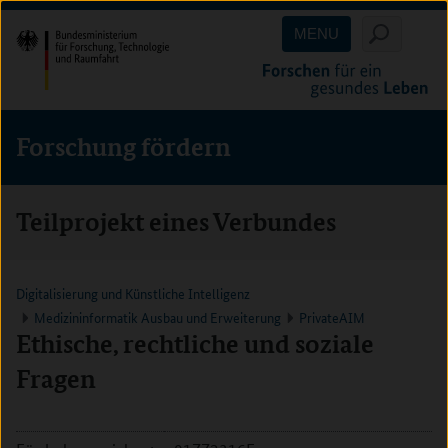
Direkt
Direkt
Direkt
MENU
zum
zum
zur
Inhalt
Hauptmenu
Suche
(Eingabetaste)
(Eingabetaste)
(Eingabetaste)
Forschung fördern
Teilprojekt eines Verbundes
Digitalisierung und Künstliche Intelligenz
Medizininformatik Ausbau und Erweiterung
PrivateAIM
Ethische, rechtliche und soziale
Fragen