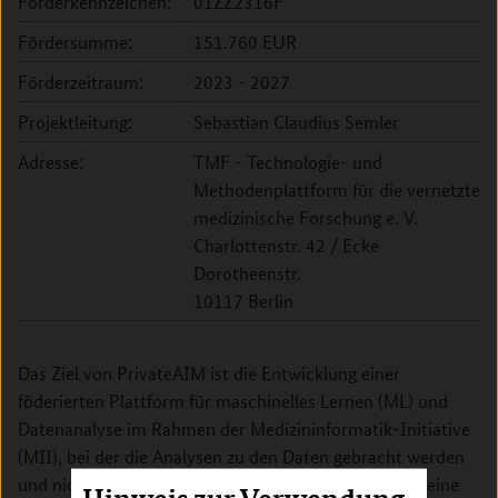
Förderkennzeichen:
01ZZ2316F
Fördersumme:
151.760 EUR
Förderzeitraum:
2023 - 2027
Projektleitung:
Sebastian Claudius Semler
Adresse:
TMF - Technologie- und
Methodenplattform für die vernetzte
medizinische Forschung e. V.
Charlottenstr. 42 / Ecke
Dorotheenstr.
10117 Berlin
Das Ziel von PrivateAIM ist die Entwicklung einer
föderierten Plattform für maschinelles Lernen (ML) und
Datenanalyse im Rahmen der Medizininformatik-Initiative
(MII), bei der die Analysen zu den Daten gebracht werden
und nicht die Daten zu den Analysen. Methoden, die eine