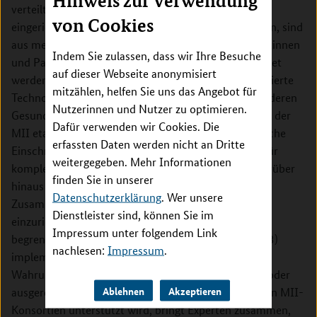
Hinweis zur Verwendung
verteilte Datenverarbeitung in den von der MII
von Cookies
eingerichteten Datenintegrationszentren ermöglichen, sind
aus mehreren Gründen wichtig: 1) Daten von Patientinnen
Indem Sie zulassen, dass wir Ihre Besuche
und Patienten dürfen ohne Einwilligung nur verwendet
auf dieser Webseite anonymisiert
werden, wenn Anonymität gewährleistet ist; 2) föderierte
mitzählen, helfen Sie uns das Angebot für
Technologien können dazu beitragen, die MII mit anderen
Nutzerinnen und Nutzer zu optimieren.
Gesundheitsdatennetzen zu verbinden. Die derzeit in der
Dafür verwenden wir Cookies. Die
MII etablierten Mechanismen weisen jedoch erhebliche
erfassten Daten werden nicht an Dritte
Einschränkungen auf und sind beispielsweise nicht für
weitergegeben. Mehr Informationen
komplexe ML- und Data-Science-Tasks geeignet. Darüber
finden Sie in unserer
hinaus sind föderierte Plattformen, die in anderen
Datenschutzerklärung
. Wer unsere
Zusammenhängen entwickelt wurden, 1) kompliziert
Dienstleister sind, können Sie im
einzurichten und zu betreiben, 2) unterstützen eine
Impressum unter folgendem Link
begrenzte Anzahl von Analyse- oder ML-Methoden, 3)
nachlesen:
Impressum
.
implementieren keine modernen Technologien zur
Wahrung der Privatheit und 4) sind nicht skalierbar oder
Ablehnen
Akzeptieren
ausgereift. Das PrivateAIM-Konsortium, das von allen MII-
Konsortien unterstützt wird, bringt Experten zusammen,