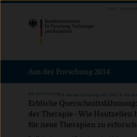
Direkt
Direkt
Direkt
START
BEKANNT
zum
zum
zur
INFOTHEK
Inhalt
Hauptmenu
Suche
(Eingabetaste)
(Eingabetaste)
(Eingabetaste)
Aus der Forschung 2014
Aus der Forschung
Aus der Forschung 2001-2015
Aus de
Erbliche Querschnittslähmung: 
der Therapie - Wie Hautzellen
für neue Therapien zu erforsc