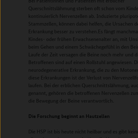
Bei Patientinnen und Patienten mit erblicher
Querschnittslähmung sterben oft schon vom Kinde
kontinuierlich Nervenzellen ab. Induzierte pluripo
Stammzellen, können dabei helfen, die Ursachen d
Erkrankung besser zu verstehen.
Es fängt manchma
Kindes- oder frühen Erwachsenenalter an, mit Uns
beim Gehen und einem Schwächegefühl in den Bei
Laufe der Zeit versagen die Beine noch mehr und d
Betroffenen sind auf einen Rollstuhl angewiesen. D
neurodegenerative Erkrankung, die zu den Motoneu
diese Erkrankungen ist der Verlust von Nervenzel
laufen. Bei der erblichen Querschnittslähmung, auc
genannt, gehören die betroffenen Nervenzellen zu
die Bewegung der Beine verantwortlich.
Die Forschung beginnt an Hautzellen
Die HSP ist bis heute nicht heilbar und es gibt kei