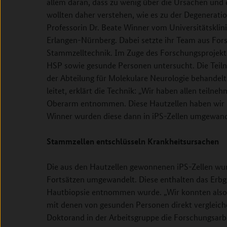
allem daran, dass zu wenig über die Ursachen und d
wollten daher verstehen, wie es zu der Degeneratio
Professorin Dr. Beate Winner vom Universitätsklin
Erlangen-Nürnberg. Dabei setzte ihr Team aus For
Stammzelltechnik. Im Zuge des Forschungsprojekt
HSP sowie gesunde Personen untersucht. Die Te
der Abteilung für Molekulare Neurologie behandelt
leitet, erklärt die Technik: „Wir haben allen teil
Oberarm entnommen. Diese Hautzellen haben wir in
Winner wurden diese dann in iPS-Zellen umgewand
Stammzellen entschlüsseln Krankheitsursachen
Die aus den Hautzellen gewonnenen iPS-Zellen wur
Fortsätzen umgewandelt. Diese enthalten das Erbgu
Hautbiopsie entnommen wurde. „Wir konnten also 
mit denen von gesunden Personen direkt vergleichen
Doktorand in der Arbeitsgruppe die Forschungsarb