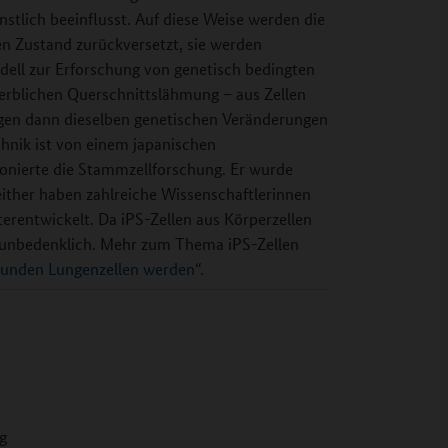
ünstlich beeinflusst. Auf diese Weise werden die
en Zustand zurückversetzt, sie werden
dell zur Erforschung von genetisch bedingten
 erblichen Querschnittslähmung – aus Zellen
agen dann dieselben genetischen Veränderungen
hnik ist von einem japanischen
onierte die Stammzellforschung. Er wurde
ither haben zahlreiche Wissenschaftlerinnen
terentwickelt. Da iPS-Zellen aus Körperzellen
nd unbedenklich. Mehr zum Thema iPS-Zellen
sunden Lungenzellen werden“
.
g