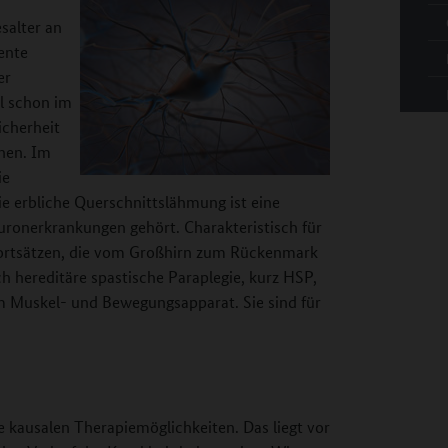
salter an
tente
er
l schon im
icherheit
nen. Im
ie
ie erbliche Querschnittslähmung ist eine
ronerkrankungen gehört. Charakteristisch für
lfortsätzen, die vom Großhirn zum Rückenmark
h hereditäre spastische Paraplegie, kurz HSP,
m Muskel- und Bewegungsapparat. Sie sind für
ne kausalen Therapiemöglichkeiten. Das liegt vor