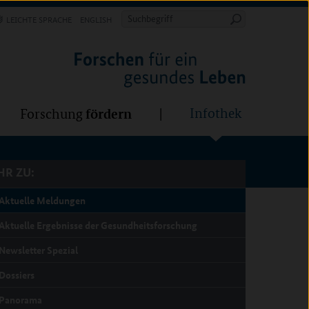
Forschung
Infothek
estalten
fördern
Suchbegriff
LEICHTE SPRACHE
ENGLISH
Suche
starten
R ZU:
fördern
Infothek
Forschung
R ZU:
Aktuelle Meldungen
Aktuelle Ergebnisse der Gesundheitsforschung
Newsletter Spezial
Dossiers
Panorama