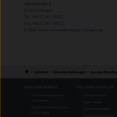
Glücksstraße 6
91054 Erlangen
Tel.: 09131 85-39301
Fax: 09131/85-39311
E-Mail:
beate.winner@med.uni-erlangen.de
Infothek
Aktuelle Meldungen
Aus der Forsch
Startseite
FORSCHUNG
BEWEGT
FORSCHUNG
GESTALTEN
Transfer: Vom Labor ans
Volkskrankheiten
Krankenbett
Public Health
Digitale Gesundheit: Daten
Globale Gesundheit
helfen heilen
Personalisierte Medizin