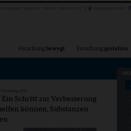
Forschung
Forschung
bewegt
g
MACHUNGEN
ÜBERSICHT
PRESSE
DATENSCHUTZ
GEBÄRDENSPRACHE
MEH
bewegt
gestalten
Forschung
Forschung
MEH
r Forschung 2014
Ein Schritt zur Verbesserung
 helfen können, Substanzen
hen