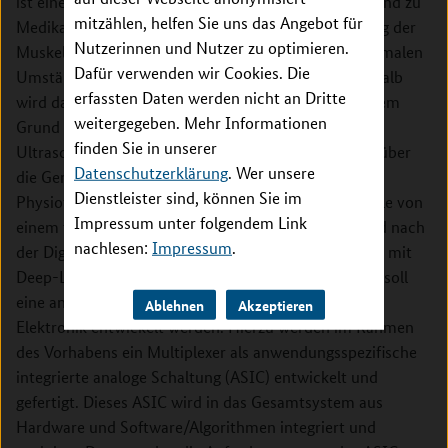
ist eine Physiotherapie indiziert, alleine oder ergänzend zu
mitzählen, helfen Sie uns das Angebot für
Medikamenten. Die Physiotherapie soll eine Stärkung der
Nutzerinnen und Nutzer zu optimieren.
Muskeln des unteren Rückens fördern, die unter normalen
Dafür verwenden wir Cookies. Die
Umständen nicht bewusst kontrahiert werden. Deshalb
erfassten Daten werden nicht an Dritte
wird das Training als schwierig empfunden. Aus diesem
weitergegeben. Mehr Informationen
Grund wird im Rahmen des Vorhabens ein tragbares
finden Sie in unserer
Ultraschall-System entwickelt, das ein Biofeedback über
Datenschutzerklärung
. Wer unsere
die Genauigkeit des Trainingsaufwandes in der
Dienstleister sind, können Sie im
Physiotherapie liefert. Dazu werden Ultraschallsignale von
Impressum unter folgendem Link
einem tragbaren Elektronikmodul aufgenommen und nach
nachlesen:
Impressum
.
der Digitalisierung an ein "mobile device" zur Analyse mit
Deep-Learning-Ansätze weitergeleitet werden. Dazu soll
eine an die Anforderungen des Systems angepasste
Ablehnen
Akzeptieren
Elektronik entwickelt werden. Hierzu werden im Rahmen
des Vorhabens ein Multiplexer als anwendungsspezifische
integrierte analoge Schaltung (ASIC) entwickelt und
gefertigt. Dieses ASIC wird in das Gesamtsystem aus
Hardware und Software/Algorithmen integriert und