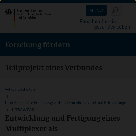
Direkt
Direkt
Direkt
MENU
zum
zum
zur
Inhalt
Hauptmenu
Suche
(Eingabetaste)
(Eingabetaste)
(Eingabetaste)
Forschung fördern
Teilprojekt eines Verbundes
Volkskrankheiten
Interdisziplinäre Forschungsverbünde muskuloskelettale Erkrankungen
ULTRAWEAR
Entwicklung und Fertigung eines
Multiplexer als