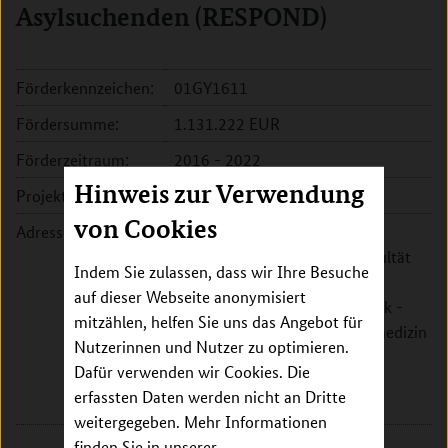
Asylsuchenden (RESPOND)
Förderkennzeichen:
01GY1611
Fördersumme:
1.131.222 EUR
Förderzeitraum:
2016 - 2022
Hinweis zur Verwendung
Projektleitung:
Dr. Kayvan Bozorgmehr
von Cookies
Adresse:
Ruprecht-Karls-Universität
Heidelberg, Medizinische Fakultät
Indem Sie zulassen, dass wir Ihre Besuche
und Universitätsklinikum
auf dieser Webseite anonymisiert
Heidelberg, Medizinische Klinik -
mitzählen, helfen Sie uns das Angebot für
Innere Medizin II, Allgemeinmedizin
Nutzerinnen und Nutzer zu optimieren.
und Versorgungsforschung
Dafür verwenden wir Cookies. Die
Im Neuenheimer Feld 130.3
erfassten Daten werden nicht an Dritte
69120 Heidelberg
weitergegeben. Mehr Informationen
finden Sie in unserer