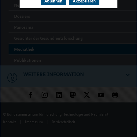
Ablehnen
Akzeptieren
Newsletter Spezial
Dossiers
Panorama
Gesichter der Gesundheitsforschung
Mediathek
Publikationen
WEITERE INFORMATION
© Bundesministerium für Forschung, Technologie und Raumfahrt
Kontakt
|
Impressum
|
Barrierefreiheit