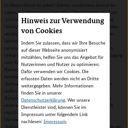
In Deutschland ist jede(r) Zehnte mindestens einmal im
Leben von Harnsteinen betroffen. Diese können stärkste
Hinweis zur Verwendung
Schmerzen und Langzeitfolgen wie Bluthochdruck und
Verlust der Nierenfunktion verursachen. Vielfach werden
von Cookies
wiederholte Behandlungen notwendig. Seit den 1980er
Jahren wurde die Behandlung von Harnsteinen durch
Indem Sie zulassen, dass wir Ihre Besuche
verschiedene sogenannte "minimalinvasive" Methoden
auf dieser Webseite anonymisiert
stetig verbessert. Diese Techniken ermöglichen den Zugang
mitzählen, helfen Sie uns das Angebot für
zum Körper mit einem Spiegelungsgerät und
Nutzerinnen und Nutzer zu optimieren.
Kamerasystem über einen kleinen Hautschnitt oder
Dafür verwenden wir Cookies. Die
bestehende Körperöffnungen. Daneben gibt es die
erfassten Daten werden nicht an Dritte
Stoßwellentherapie (SWL) durch Druckwellen, die von
weitergegeben. Mehr Informationen
außen auf den Stein gerichtet werden. Alle
finden Sie in unserer
Behandlungsformen haben Vor- und Nachteile. Unter
Datenschutzerklärung
. Wer unsere
anderem kann die SWL beispielsweise eine Nierenkolik
Dienstleister sind, können Sie im
durch die entstehenden Steinteilchen verursachen.
Impressum unter folgendem Link
Darüber hinaus scheint die Rate vollständiger
nachlesen:
Impressum
.
Steinentfernungen mit dieser Methode geringer zu sein als