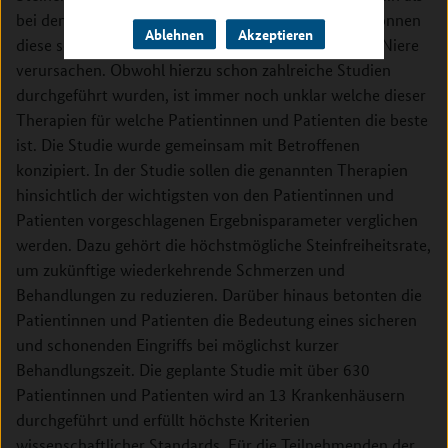
bei den endoskopischen Behandlungen. Allerdings können
Ablehnen
Akzeptieren
diese schwere Verletzungen des Harnleiters und der Niere
verursachen. Obwohl hierzu schon zahlreiche Studien
durchgeführt wurden, ist immer noch unklar welche dieser
Therapien für welche Patientinnen und Patienten die beste
ist. Die Studie wurde gemeinsam mit Betroffenen
konzipiert. In der Studie sollen die genannten Therapien
hinsichtlich der wichtigsten von den Patientinnen und
Patienten vorgeschlagenen Ergebnisparameter verglichen
werden. Dazu gehört die höchstmögliche Steinfreiheitsrate,
um zukünftige wiederkehrende Schmerzen und
Behandlungen zu reduzieren. Darüber hinaus betonten die
Patientinnen und Patienten die Bedeutung eines sicheren
und schonenden Eingriffs bei möglichst kurzer
Behandlungszeit. Die geplante Studie mit über 630
Patientinnen und Patienten wird an 13 Krankenhäusern
durchgeführt und erfüllt höchste Kriterien
wissenschaftlicher Standards. Für die Teilnehmenden der