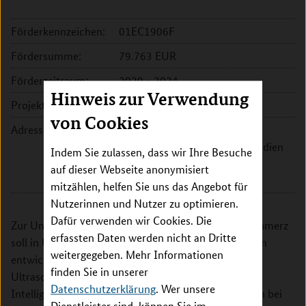
Förderkennzeichen:
01EC1906F
Fördersumme:
79.763 EUR
Förderzeitraum:
2020 - 2024
Hinweis zur Verwendung
Projektleitung:
Matthias Steffen
von Cookies
Adresse:
FUSE GmbH Integrierte
Kommunikation und Neue Medien
Indem Sie zulassen, dass wir Ihre Besuche
Großer Burstah 46/48
auf dieser Webseite anonymisiert
20457 Hamburg
mitzählen, helfen Sie uns das Angebot für
Nutzerinnen und Nutzer zu optimieren.
Dafür verwenden wir Cookies. Die
Zur Unterstützung der Physiotherapie bei Rückenschmerz
erfassten Daten werden nicht an Dritte
soll in ULTRAWEAR ein tragbares Ultraschall- System
weitergegeben. Mehr Informationen
entwickeln werden, das durch die Auswertung von
finden Sie in unserer
Ultraschall-Signalen mit Methoden der künstlichen
Datenschutzerklärung
. Wer unsere
Intelligenz ein Biofeedback liefert, mit dem Patienten bei