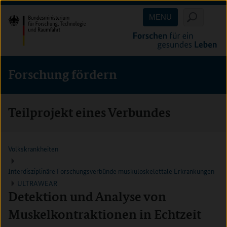
Direkt
Direkt
Direkt
MENU
zum
zum
zur
Inhalt
Hauptmenu
Suche
(Eingabetaste)
(Eingabetaste)
(Eingabetaste)
Forschung fördern
Teilprojekt eines Verbundes
Volkskrankheiten
Interdisziplinäre Forschungsverbünde muskuloskelettale Erkrankungen
ULTRAWEAR
Detektion und Analyse von
Muskelkontraktionen in Echtzeit