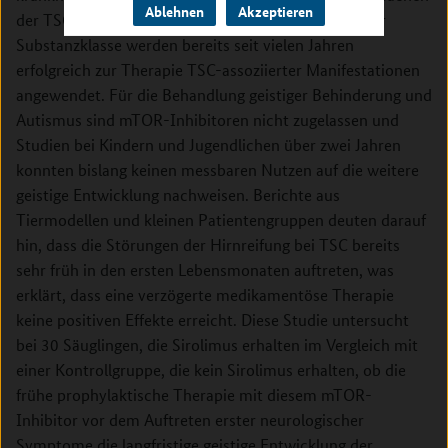
Ablehnen
Akzeptieren
der TSC korrigieren können. Medikamente aus dieser
Substanzklasse werden bereits seit vielen Jahren
erfolgreich zur Therapie TSC-assoziierter Manifestationen
angewendet. Für die Behandlung geistiger Behinderung und
Autismus sind mTOR-Inhibitoren nicht zugelassen und
Studien bei Kindern und Jugendlichen über zwei Jahren
konnten bislang keinen messbaren Nutzen auf die weitere
geistige Entwicklung nachweisen. Berichte aus
Tiermodellen und kleinen Patientengruppen deuten darauf
hin, dass die Störungen der Hirnreifung bei TSC bereits
sehr früh in den ersten Lebensmonaten auftreten, was
erklärt, dass eine verzögerte medikamentöse Therapie
keine positiven Effekte erreicht. Diese Studie untersucht
bei 30 Säuglingen, die Sirolimus erhalten im Vergleich mit
einer Kontrollgruppe, die kein Sirolimus erhalten, ob die
frühe prophylaktische Therapie mit diesem mTOR-
Inhibitor vor dem Auftreten erster neurologischer
Symptome die langfristige geistige Entwicklung der