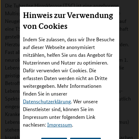
Die Tuberöse Hirnsklerose (TSC) ist eine angeborene
Multisystemerkrankung, die ca. 1 von 7.000 – 14.000
Hinweis zur Verwendung
Neugeborenen in Deutschland betrifft. Der Verdacht auf
von Cookies
eine TSC wird sehr häufig bereits in der Schwangerschaft
gestellt, wenn im pränatalen Ultraschall gutartige
Indem Sie zulassen, dass wir Ihre Besuche
Herztumoren (kardiale Rhabdomyome) entdeckt werden.
auf dieser Webseite anonymisiert
Fast alle Betroffenen mit einer TSC entwickeln
mitzählen, helfen Sie uns das Angebot für
neurologische Symptome. Frühkindliche Epilepsien im 1.
Nutzerinnen und Nutzer zu optimieren.
Lebensjahr sind besonders mit schweren Folgen für die
Dafür verwenden wir Cookies. Die
geistige Entwicklung assoziiert. Bei bis zu 50% aller
erfassten Daten werden nicht an Dritte
Betroffenen entwickeln sich im Laufe der ersten
weitergegeben. Mehr Informationen
Lebensjahre eine geistige Behinderung oder Autismus-
finden Sie in unserer
Spektrum-Störungen. Damit verbunden sind eine deutlich
Datenschutzerklärung
. Wer unsere
eingeschränkte Lebensqualität, häufige
Dienstleister sind, können Sie im
Krankenhausaufenthalte sowie eine reduzierte
Impressum unter folgendem Link
Lebenserwartung. Mit mTOR-Inhibitoren (z. B. Sirolimus)
nachlesen:
Impressum
.
stehen Medikamente zur Verfügung, welche die
krankheitsverursachenden pathophysiologischen Ursachen