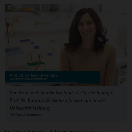
Von Rom nach Süddeutschland: Die Systembiologin
Prof. Dr. Barbara Di Ventura forscht nun an der
Universität Freiburg.
Harald Neumann
Ihr Vater wünschte sich für sie eine Karriere als