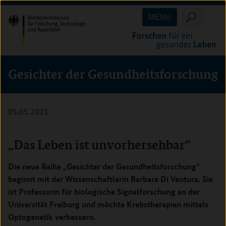
Direkt
Direkt
Direkt
MENU
zum
zum
zur
Inhalt
Hauptmenu
Suche
(Eingabetaste)
(Eingabetaste)
(Eingabetaste)
Gesichter der Gesundheitsforschung
05.05.2021
„Das Leben ist unvorhersehbar“
Die neue Reihe „Gesichter der Gesundheitsforschung“
beginnt mit der Wissenschaftlerin Barbara Di Ventura. Sie
ist Professorin für biologische Signalforschung an der
Universität Freiburg und möchte Krebstherapien mittels
Optogenetik verbessern.