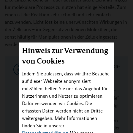
für molekulare Prozesse zu nutzen hat einige Vorteile. Zum
einen ist die Reaktion sehr schnell und sehr einfach
anzuwenden. Licht löst keine unerwünschten Wirkungen in
der Zelle aus – im Gegensatz zu kleinen Molekülen, die
sonst häufig für Manipulationen in der Zelle eingesetzt
werden.
Hinweis zur Verwendung
von Cookies
Quantitative Analyse der Genexpression-
Kontrolle in Säugertierzellen
Indem Sie zulassen, dass wir Ihre Besuche
auf dieser Webseite anonymisiert
Das Nachwuchsgruppenprojekt im
mitzählen, helfen Sie uns das Angebot für
Rahmen der Fördermaßnahme „e:Bio –
Nutzerinnen und Nutzer zu optimieren.
Innovationswettbewerb Systembiologie“
Dafür verwenden wir Cookies. Die
beschäftigt sich mit Genetik und verfolgt
erfassten Daten werden nicht an Dritte
das Ziel, ein besseres Verständnis der
weitergegeben. Mehr Informationen
Genexpressionskontrolle in Säugerzellen
finden Sie in unserer
zu erlangen. Dies ist insbesondere bei der
Datenschutzerklärung
. Wer unsere