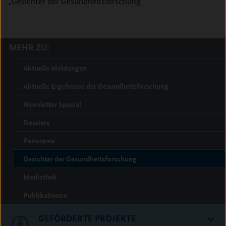
„Gesichter der Gesundheitsforschung“
MEHR ZU:
Aktuelle Meldungen
Aktuelle Ergebnisse der Gesundheitsforschung
Newsletter Spezial
Dossiers
Panorama
Gesichter der Gesundheitsforschung
Mediathek
Publikationen
GEFÖRDERTE PROJEKTE