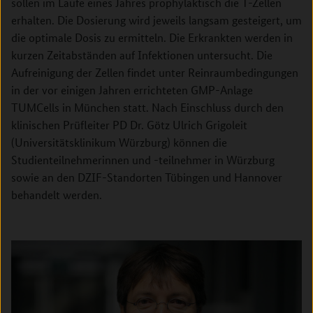
sollen im Laufe eines Jahres prophylaktisch die T-Zellen
erhalten. Die Dosierung wird jeweils langsam gesteigert, um
die optimale Dosis zu ermitteln. Die Erkrankten werden in
kurzen Zeitabständen auf Infektionen untersucht. Die
Aufreinigung der Zellen findet unter Reinraumbedingungen
in der vor einigen Jahren errichteten GMP-Anlage
TUMCells in München statt. Nach Einschluss durch den
klinischen Prüfleiter PD Dr. Götz Ulrich Grigoleit
(Universitätsklinikum Würzburg) können die
Studienteilnehmerinnen und -teilnehmer in Würzburg
sowie an den DZIF-Standorten Tübingen und Hannover
behandelt werden.