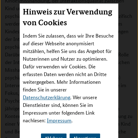
Kindesmisshandlung, der Interaktionsqualität zwischen
Kind und Bezugsperson und der Entwicklung
Hinweis zur Verwendung
psychiatrischer Symptome des Kindes im Fokus. Spezifisch
von Cookies
werden dabei die Auswirkungen von Misshandlung des
Kindes auf die Interaktionsqualität und die Auswirkungen
Indem Sie zulassen, dass wir Ihre Besuche
der Interaktionsqualität auf den Verlauf von
auf dieser Webseite anonymisiert
psychiatrischen Symptomen bei Kindern betrachtet.
mitzählen, helfen Sie uns das Angebot für
Darüber hinaus wird die moderierende/mediierende Rolle
Nutzerinnen und Nutzer zu optimieren.
der Interaktionsqualität für den Zusammenhang zwischen
Dafür verwenden wir Cookies. Die
Misshandlungserfahrungen und dem Verlauf
erfassten Daten werden nicht an Dritte
psychiatrischer Symptome bei Kindern untersucht. b)
weitergegeben. Mehr Informationen
Interventions-Arm: In diesem Projekt steht die Frage im
finden Sie in unserer
Fokus, ob Child and Parent-directed Individualized
Datenschutzerklärung
. Wer unsere
Psychotherapy (CPIP; siehe AMIS_RCT) bei 3- bis 8-
Dienstleister sind, können Sie im
jährigen Kindern mit internalisierenden Störungen im
Impressum unter folgendem Link
Kontext körperlicher oder emotionaler Vernachlässigung zu
nachlesen:
Impressum
.
einer Verbesserung der Interaktionsqualität zwischen Kind
und Bezugsperson führt und ob dies wiederum kindliche