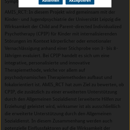
Ablehnen
Akzeptieren
Symptomreduktion beeinflusst.
AMIS_RCT: In diesem Projekt wird gemeinsam mit der
Kinder- und Jugendpsychiatrie der Universität Leipzig die
Wirksamkeit der Child and Parent-directed Individualized
Psychotherapy (CPIP) für Kinder mit internalisierenden
Störungen im Kontext körperlicher oder emotionaler
Vernachlässigung anhand einer Stichprobe von 3- bis 8-
Jährigen evaluiert. Bei CPIP handelt es sich um eine
integrative, personalisierte und innovative
Therapiemethode, welche vor allem auf
psychodynamischen Therapiemethoden aufbaut und
fokalorientiert ist. AMIS_RCT hat zum Ziel zu bewerten, ob
CPIP, die zusätzlich zu einer erweiterten Unterstützung
durch den Allgemeinen Sozialdienst (erweiterte Hilfen zur
Erziehung) geleistet wird, wirksamer ist als ausschließlich
die erweiterte Unterstützung durch den Allgemeinen
Sozialdienst. In diesem Zusammenhang werden auch
potenzielle Einflussfaktoren auf die Wirksamkeit der