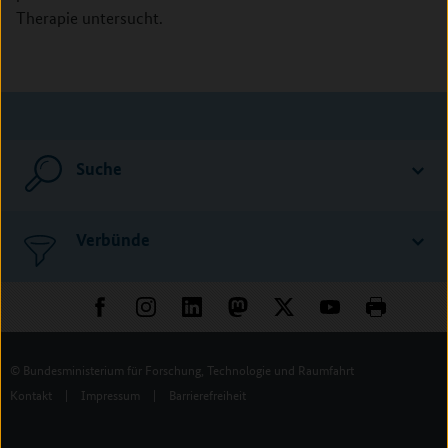
Therapie untersucht.
Suche
Verbünde
© Bundesministerium für Forschung, Technologie und Raumfahrt
Kontakt
|
Impressum
|
Barrierefreiheit