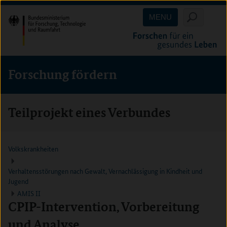
Direkt
Direkt
Direkt
MENU
zum
zum
zur
Inhalt
Hauptmenu
Suche
(Eingabetaste)
(Eingabetaste)
(Eingabetaste)
Forschung fördern
Teilprojekt eines Verbundes
Volkskrankheiten
Verhaltensstörungen nach Gewalt, Vernachlässigung in Kindheit und
Jugend
AMIS II
CPIP-Intervention, Vorbereitung
und Analyse