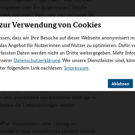
nzupassen oder ihn zu ignorieren? Welche
dungen zugrunde? Wem oder was vertrauen die
 zur Verwendung von Cookies
 häufig auf Werte wie Solidarität Bezug
ssen, dass wir Ihre Besuche auf dieser Webseite anonymisiert m
projekts, Professorin Dr. Alena Buyx: „Es ist
 das Angebot für Nutzerinnen und Nutzer zu optimieren. Dafür 
olidarität und andere Werte das Verhalten von
rfassten Daten werden nicht an Dritte weitergegeben. Mehr Inf
Arbeiten können diese Lücke in der Forschung
unserer
Datenschutzerklärung
. Wer unsere Dienstleister sind, kö
er folgendem Link nachlesen:
Impressum
.
 Projekt-Website sprachen die Forschenden
hnen per Telefon oder einer Online-Plattform
Ablehnen
views werden im Abstand von sechs Monaten
m eine quantitative repräsentative Umfrage in
ebnisse der Untersuchungen werden
SolPan-Konsortiums unter Leitung der
hsstudie in neun europäischen Ländern anstellt.