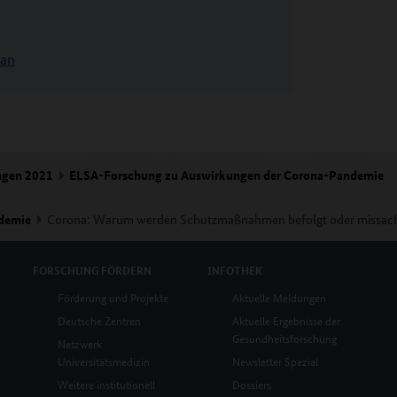
pan
ngen 2021
ELSA-Forschung zu Auswirkungen der Corona-Pandemie
ndemie
Corona: Warum werden Schutzmaßnahmen befolgt oder missach
FORSCHUNG
FÖRDERN
INFOTHEK
Förderung und Projekte
Aktuelle Meldungen
Deutsche Zentren
Aktuelle Ergebnisse der
Gesundheitsforschung
Netzwerk
Universitätsmedizin
Newsletter Spezial
Weitere institutionell
Dossiers