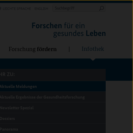
Forschung
Infothek
estalten
fördern
Suchbegriff
LEICHTE SPRACHE
ENGLISH
Suche
starten
R ZU:
fördern
Infothek
Forschung
R ZU:
Aktuelle Meldungen
Aktuelle Ergebnisse der Gesundheitsforschung
Newsletter Spezial
Dossiers
Panorama