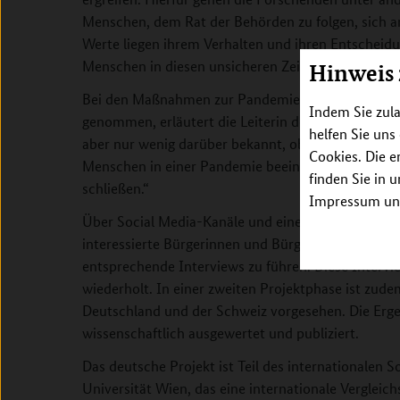
Menschen, dem Rat der Behörden zu folgen, sich a
Werte liegen ihrem Verhalten und ihren Entschei
Menschen in diesen unsicheren Zeiten?
Hinweis
Bei den Maßnahmen zur Pandemiebekämpfung werde
Indem Sie zula
genommen, erläutert die Leiterin des deutschen Teil
helfen Sie uns
aber nur wenig darüber bekannt, ob und wie sehr S
Cookies. Die e
Menschen in einer Pandemie beeinflussen. Unsere 
finden Sie in 
schließen.“
Impressum unt
Über Social Media-Kanäle und eine übergreifende
interessierte Bürgerinnen und Bürger an, um mit i
entsprechende Interviews zu führen. Diese Inter
wiederholt. In einer zweiten Projektphase ist zude
Deutschland und der Schweiz vorgesehen. Die Erg
wissenschaftlich ausgewertet und publiziert.
Das deutsche Projekt ist Teil des internationalen 
Universität Wien, das eine internationale Vergleic