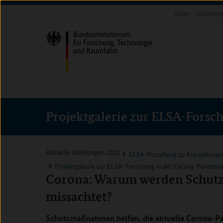
Direkt
Direkt
Direkt
START
BEKANNT
zum
zum
zur
INFOTHEK
Inhalt
Hauptmenu
Suche
(Eingabetaste)
(Eingabetaste)
(Eingabetaste)
Projektgalerie zur ELSA-Fors
Aktuelle Meldungen 2021
ELSA-Forschung zu Auswirkunge
Projektgalerie zur ELSA-Forschung in der Corona-Pandemi
Corona: Warum werden Schut
missachtet?
Schutzmaßnahmen helfen, die aktuelle Corona-Pa