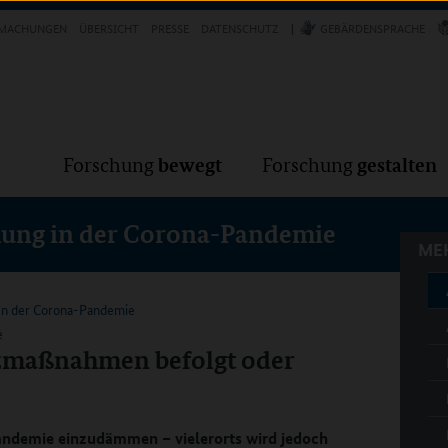
Forschung
Forschung
bewegt
g
MACHUNGEN
ÜBERSICHT
PRESSE
DATENSCHUTZ
GEBÄRDENSPRACHE
MEH
bewegt
gestalten
Forschung
Forschung
chung in der Corona-Pandemie
MEH
n der Corona-Pandemie
e
zmaßnahmen befolgt oder
ndemie einzudämmen – vielerorts wird jedoch