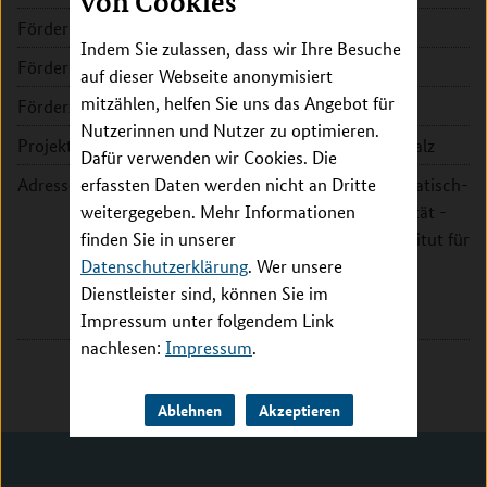
von Cookies
Förderkennzeichen:
16GW0187
Indem Sie zulassen, dass wir Ihre Besuche
Fördersumme:
355.986 EUR
auf dieser Webseite anonymisiert
mitzählen, helfen Sie uns das Angebot für
Förderzeitraum:
2018 - 2019
Nutzerinnen und Nutzer zu optimieren.
Projektleitung:
Prof. Dr. Hans-Günther Schmalz
Dafür verwenden wir Cookies. Die
Adresse:
erfassten Daten werden nicht an Dritte
Universität zu Köln - Mathematisch-
weitergegeben. Mehr Informationen
Naturwissenschaftliche Fakultät -
finden Sie in unserer
Department für Chemie - Institut für
Datenschutzerklärung
Organische Chemie
. Wer unsere
Dienstleister sind, können Sie im
Greinstr. 4
Impressum unter folgendem Link
50939 Köln
nachlesen:
Impressum
.
Ablehnen
Akzeptieren